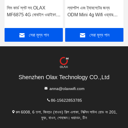
সিম কার্ড স্লট সহ OLAX
ল্যাপটপ এবং ট্যাবলেটের জন্য
MF6875 4G মোবাইল ওয়াইফাই
ODM Mini 4g Wifi ওয়্যারলেস
ডিভাইস পকেট মিনি সিপিই মডেম
রাউটার TDD FDD
সেরা মূল্য পান
সেরা মূল্য পান
Shenzhen Olax Technology CO.,Ltd
anna@olaxwifi.com
86-15622853785
রুম 6008, 6 তলা, জিনচেং (বাওড) শিল্প এলাকা, লিক্সিন সাউথ রোড নং 201,
ফুয়ং, বাওন, শেনজেন। গুয়াংডং, চীন