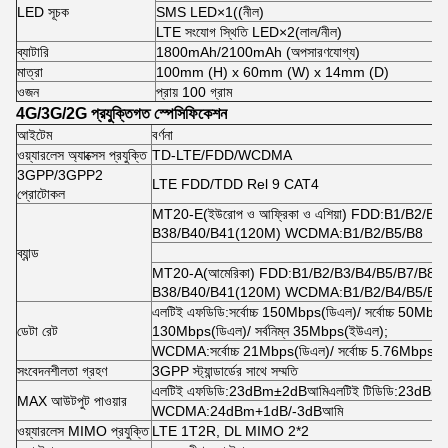
LED সূচক
SMS LED×1((নীল)
LTE সংযোগ স্থিতি LED×2(লাল/নীল)
ব্যাটারি
1800mAh/2100mAh (অপসারণযোগ্য)
মাত্রা
100mm (H) x 60mm (W) x 14mm (D)
ওজন
প্রায় 100 গ্রাম
4G/3G/2G প্রযুক্তিগত স্পেসিফিকেশন
আইটেম
বর্ণনা
ওয়্যারলেস অ্যাক্সেস প্রযুক্তি
TD-LTE/FDD/WCDMA
3GPP/3GPP2
LTE FDD/TDD Rel 9 CAT4
প্রোটোকল
MT20-E(ইউরোপ ও আফ্রিকা ও এশিয়া) FDD:B1/B2/
B38/B40/B41(120M) WCDMA:B1/B2/B5/B8
ব্যান্ড
MT20-A(আমেরিকা) FDD:B1/B2/B3/B4/B5/B7/B8/
B38/B40/B41(120M) WCDMA:B1/B2/B4/B5/B8
এলটিই এফডিডি
:
সর্বোচ্চ 150Mbps
(
ডিএল
)
/ সর্বোচ্চ 50Mbp
ডেটা রেট
130Mbps
(
ডিএল
)
/ সর্বনিম্ন 35Mbps
(
ইউএল
);
WCDMA
:
সর্বোচ্চ 21Mbps
(
ডিএল
)
/ সর্বোচ্চ 5.76Mbps
(
ই
সংবেদনশীলতা গ্রহণ
3GPP স্ট্যান্ডার্ডের সাথে সম্মতি
এলটিই এফডিডি
:
23dBm±2dB
আমি
এলটিই টিডিডি
:
23dBm
MAX আউটপুট পাওয়ার
WCDMA
:
24dBm+1dB/-3dB
আমি
ওয়্যারলেস MIMO প্রযুক্তি
LTE 1T2R, DL MIMO 2*2