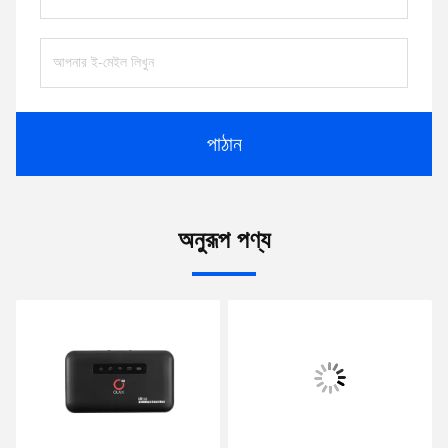
পাঠান
অনুরূপ পণ্য