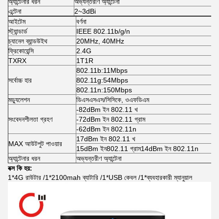
অ্যান্টেনার ধরন
অভ্যন্তরীণ অ্যান্টেনা
এন্টেনা
2~3dBi
আইটেম
বর্ণনা
স্ট্যান্ডার্ড
IEEE 802.11b/g/n
চ্যানেল ব্যান্ডউইথ
20MHz, 40MHz
ফ্রিকোয়েন্সি
2.4G
TXRX
1T1R
802.11b:11Mbps
সর্বোচ্চ হার
802.11g:54Mbps
802.11n:150Mbps
মড্যুলেশন
ডিএসএসএস/সিসিকে, ওএফডিএম
-82dBm ইন
802.11 খ
সংবেদনশীলতা গ্রহণ
-72dBm ইন
802.11 গ্রাম
-62dBm ইন
802.11n
17dBm ইন
802.11 খ
MAX আউটপুট পাওয়ার
15dBm ইন
802.11 গ্রাম
14dBm ইন
802.11n
অ্যান্টেনার ধরন
অভ্যন্তরীণ অ্যান্টেনা
বক্স কি হয়:
1*4G রাউটার /1*2100mah ব্যাটারি /1*USB কেবল /1*ব্যবহারকারী ম্যানুয়াল