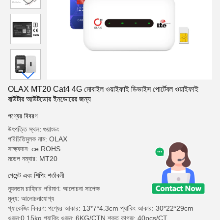
OLAX MT20 Cat4 4G মোবাইল ওয়াইফাই ডিভাইস পোর্টেবল ওয়াইফাই
রাউটার আউটডোর ইনডোরের জন্য
পণ্যের বিবরণ
উৎপত্তি স্থল: গুয়াংডং
পরিচিতিমুলক নাম: OLAX
সাক্ষ্যদান: ce.ROHS
মডেল নম্বার: MT20
পেমেন্ট এবং শিপিং শর্তাবলী
ন্যূনতম চাহিদার পরিমাণ: আলোচনা সাপেক্ষ
মূল্য: আলোচনাযোগ্য
প্যাকেজিং বিবরণ: পণ্যের আকার: 13*7*4.3cm প্যাকিং আকার: 30*22*29cm
ওজন:0.15kg প্যাকিং ওজন: 6KG/CTN শক্ত কাগজ: 40pcs/CT