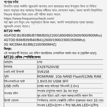
পণ্যের বর্ণনা
ডিভাইস দ্বারা সমর্থিত ব্যান্ডগুলি আপনার দেশে ব্যবহারের জন্য উপযুক্ত কিনা তা নিশ্চিত 
করতে অনুগ্রহ করে আমাদের বিক্রয় কর্মীদের সাথে যোগাযোগ করুন, অথবা আপনি নিম্নলিখিত 
লিঙ্কের মাধ্যমে নিজে থেকে এটি পরীক্ষা করতে পারেন:
https://www.frequencycheck.com/
সার্চ বক্সে দেশ লিখুন এবং অনুসন্ধানে ক্লিক করুন, আপনি অপারেটরদের দ্বারা ব্যবহৃত 
ব্যান্ডগুলি দেখতে পাবেন।
MT20 সমর্থন:
4G/FDD:B1/B3/B5/B7/B8/B20(2100/1800/850/2600/900/800Mhz)
4GTDD:B38/B39/B40/B41(2600/1900/2300/2500Mhz)
3G WCDMA:B1/B8(2100/900MHZ)
বিঃদ্রঃ:
এই সংস্করণটি উত্তর এবং দক্ষিণ আমেরিকার দেশগুলিকে সমর্থন করে না (ব্রাজিল ছাড়া)
MT20 বেসিক স্পেসিফিকেশন
আইটেম
বর্ণনা
সিপিইউ
ZX297520V3E
ওয়াই-ফাই চিপসেট
SV6158
স্মৃতি
ROM/RAM: 1Gb NAND Flash/512Mb RAM
ইউএসআইএম স্লট
1.8V/3.0V USIM 3FF
USB পোর্টের
চার্জের জন্য মাইক্রো ইউএসবি 2.0×1
পাওয়ার চালু/বন্ধ করতে 3s ধরে রাখুন
পাওয়ার বাটন
ঘুম থেকে উঠতে ছোট প্রেস করুন/এলইডি জ্বাল দিন
রিসেট বোতাম
স্পর্শকাতর বোতাম।ফ্যাক্টরি সেটিংস পুনরুদ্ধার করতে 10 সেকেন্ডে
পাওয়ার LED×2(লাল ও নীল) WLAN LED×1(নীল)