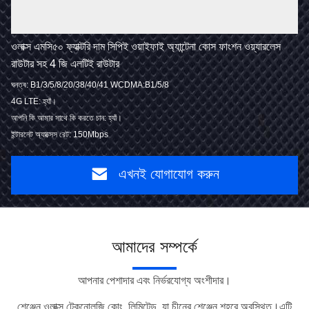
ওলাক্স এমসি৫০ ফ্যাক্টরি দাম সিপিই ওয়াইফাই অ্যান্টেনা কোস ফাংশন ওয়্যারলেস
রাউটার সহ 4 জি এলটিই রাউটার
ঘনত্ব: B1/3/5/8/20/38/40/41 WCDMA:B1/5/8
4G LTE: হ্যাঁ।
আপনি কি আমার সাথে কি করতে চান: হ্যাঁ।
ইন্টারনেট অ্যাক্সেস রেট: 150Mbps
এখনই যোগাযোগ করুন
আমাদের সম্পর্কে
আপনার পেশাদার এবং নির্ভরযোগ্য অংশীদার।
শেঞ্জেন ওলাক্স টেকনোলজি কোং, লিমিটেড, যা চীনের শেঞ্জেন শহরে অবস্থিত।এটি