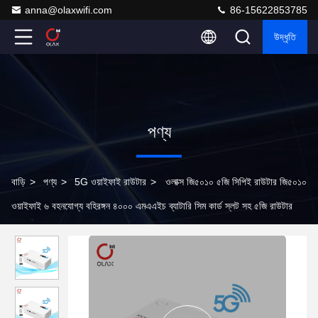
anna@olaxwifi.com
86-15622853785
উদ্ধৃতি
পণ্য
বাড়ি
>
পণ্য
>
5G ওয়াইফাই রাউটার
>
ওলাক্স জি৫০১০ ৫জি সিপিই রাউটার জি৫০১০
ওয়াইফাই ৬ বহনযোগ্য বহিরঙ্গন ৪০০০ এমএএইচ ব্যাটারি সিম কার্ড স্লট সহ ৫জি রাউটার