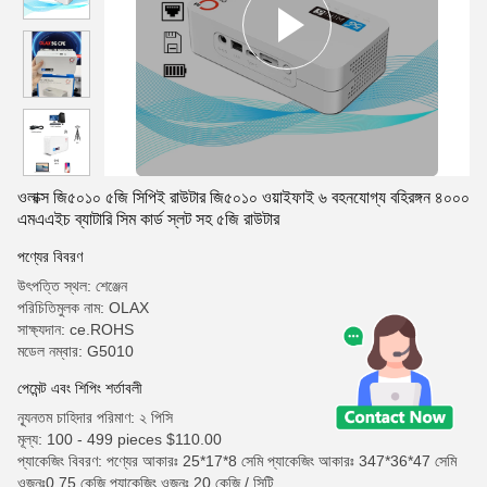
ওলাক্স জি৫০১০ ৫জি সিপিই রাউটার জি৫০১০ ওয়াইফাই ৬ বহনযোগ্য বহিরঙ্গন ৪০০০
এমএএইচ ব্যাটারি সিম কার্ড স্লট সহ ৫জি রাউটার
পণ্যের বিবরণ
উৎপত্তি স্থল: শেঞ্জেন
পরিচিতিমুলক নাম: OLAX
সাক্ষ্যদান: ce.ROHS
মডেল নম্বার: G5010
পেমেন্ট এবং শিপিং শর্তাবলী
ন্যূনতম চাহিদার পরিমাণ: ২ পিসি
মূল্য: 100 - 499 pieces $110.00
প্যাকেজিং বিবরণ: পণ্যের আকারঃ 25*17*8 সেমি প্যাকেজিং আকারঃ 347*36*47 সেমি
ওজনঃ0.75 কেজি প্যাকেজিং ওজনঃ 20 কেজি / সিটি