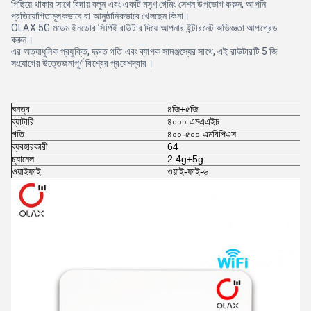
পিছিয়ে থাকার সাথে বিদায় বলুন এবং একটি মসৃণ গেমিং সেশন উপভোগ করুন, আপনি
প্রতিযোগিতামূলকভাবে বা আনুষ্ঠানিকভাবে খেলছেন কিনা।
OLAX 5G মডেম ইনডোর সিপিই রাউটার দিয়ে আপনার ইন্টারনেট অভিজ্ঞতা আপগ্রেড
করুন।
এর অত্যাধুনিক প্রযুক্তি, দ্রুত গতি এবং ব্যাপক সামঞ্জস্যের সাথে, এই রাউটারটি 5 জি
সংযোগের উত্তেজনাপূর্ণ বিশ্বের প্রবেশদ্বার।
ঘনত্ব
৪জি+৫জি
ব্যাটারি
৪০০০ এমএএইচ
গতি
৪০০-৫০০ এমবিপিএস
ব্যবহারকারী
64
চ্যানেল
2.4g+5g
ওয়াইফাই
ওয়াই-ফাই-৬