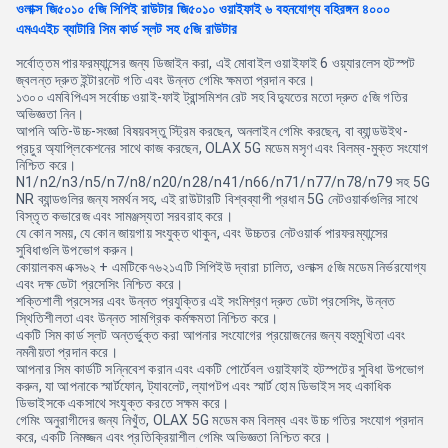
ওলাক্স জি৫০১০ ৫জি সিপিই রাউটার জি৫০১০ ওয়াইফাই ৬ বহনযোগ্য বহিরঙ্গন ৪০০০
এমএএইচ ব্যাটারি সিম কার্ড স্লট সহ ৫জি রাউটার
সর্বোত্তম পারফরম্যান্সের জন্য ডিজাইন করা, এই মোবাইল ওয়াইফাই 6 ওয়্যারলেস হটস্পট
জ্বলন্ত দ্রুত ইন্টারনেট গতি এবং উন্নত গেমিং ক্ষমতা প্রদান করে।
১৩০০ এমবিপিএস সর্বোচ্চ ওয়াই-ফাই ট্রান্সমিশন রেট সহ বিদ্যুতের মতো দ্রুত ৫জি গতির
অভিজ্ঞতা নিন।
আপনি অতি-উচ্চ-সংজ্ঞা বিষয়বস্তু স্ট্রিম করছেন, অনলাইন গেমিং করছেন, বা ব্যান্ডউইথ-
প্রচুর অ্যাপ্লিকেশনের সাথে কাজ করছেন, OLAX 5G মডেম মসৃণ এবং বিলম্ব-মুক্ত সংযোগ
নিশ্চিত করে।
N1/n2/n3/n5/n7/n8/n20/n28/n41/n66/n71/n77/n78/n79 সহ 5G
NR ব্যান্ডগুলির জন্য সমর্থন সহ, এই রাউটারটি বিশ্বব্যাপী প্রধান 5G নেটওয়ার্কগুলির সাথে
বিস্তৃত কভারেজ এবং সামঞ্জস্যতা সরবরাহ করে।
যে কোন সময়, যে কোন জায়গায় সংযুক্ত থাকুন, এবং উচ্চতর নেটওয়ার্ক পারফরম্যান্সের
সুবিধাগুলি উপভোগ করুন।
কোয়ালকম এক্স৬২ + এমটিকে৭৬২১এটি সিপিইউ দ্বারা চালিত, ওলাক্স ৫জি মডেম নির্ভরযোগ্য
এবং দক্ষ ডেটা প্রসেসিং নিশ্চিত করে।
শক্তিশালী প্রসেসর এবং উন্নত প্রযুক্তির এই সংমিশ্রণ দ্রুত ডেটা প্রসেসিং, উন্নত
স্থিতিশীলতা এবং উন্নত সামগ্রিক কর্মক্ষমতা নিশ্চিত করে।
একটি সিম কার্ড স্লট অন্তর্ভুক্ত করা আপনার সংযোগের প্রয়োজনের জন্য বহুমুখিতা এবং
নমনীয়তা প্রদান করে।
আপনার সিম কার্ডটি সন্নিবেশ করান এবং একটি পোর্টেবল ওয়াইফাই হটস্পটের সুবিধা উপভোগ
করুন, যা আপনাকে স্মার্টফোন, ট্যাবলেট, ল্যাপটপ এবং স্মার্ট হোম ডিভাইস সহ একাধিক
ডিভাইসকে একসাথে সংযুক্ত করতে সক্ষম করে।
গেমিং অনুরাগীদের জন্য নিখুঁত, OLAX 5G মডেম কম বিলম্ব এবং উচ্চ গতির সংযোগ প্রদান
করে, একটি নিমজ্জন এবং প্রতিক্রিয়াশীল গেমিং অভিজ্ঞতা নিশ্চিত করে।