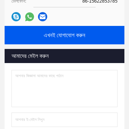
টেলিফোন:
86-15622853785
এখনই যোগাযোগ করুন
আমাদের মেইল ​​করুন