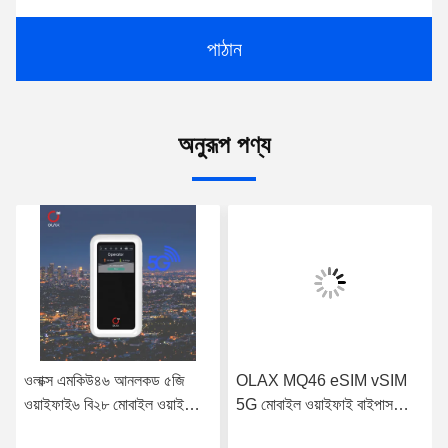
পাঠান
অনুরূপ পণ্য
ওলাক্স এমকিউ৪৬ আনলকড ৫জি
OLAX MQ46 eSIM vSIM
ওয়াইফাই৬ বি২৮ মোবাইল ওয়াইফাই
5G মোবাইল ওয়াইফাই বাইপাস
বাইপাস নেটওয়ার্কিং রাউটার পোর্টেবল
আউটডোর রাউটার পোর্টেবল