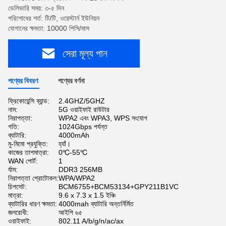
ডেলিভারি সময়: ৩-৫ দিন
পরিশোধের শর্ত: টি/টি, ওয়েস্টার্ন ইউনিয়ন
যোগানের ক্ষমতা: 10000 পিসি/মাস
সেরা মূল্য পান
পণ্যের বিবরণ
পণ্যের বর্ণনা
ফ্রিকোয়েন্সি ব্যান্ড:
2.4GHZ/5GHZ
নাম:
5G ওয়াইফাই রাউটার
নিরাপত্তা:
WPA2 এবং WPA3, WPS সংযোগ
গতি:
1024Gbps পর্যন্ত
ব্যাটারি:
4000mAh
মু-মিমো প্রযুক্তি:
হ্যাঁ।
কাজের তাপমাত্রা:
0℃-55℃
WAN পোর্ট:
1
র্যাম:
DDR3 256MB
নিরাপত্তা প্রোটোকল:
WPA/WPA2
চিপসেট:
BCM6755+BCM53134+GPY211B1VC
মাত্রা:
9.6 x 7.3 x 1.5 ইঞ্চি
ব্যাটারির ধারণ ক্ষমতা:
4000mah ব্যাটারি অন্তর্নির্মিত
জলরোধী:
আইপি ৬৫
ওয়াইফাই:
802.11 A/b/g/n/ac/ax