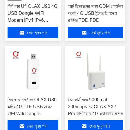
মিনি কার Ufi OLAX U90 4G
স্মার্ট ডিভাইসের জন্য ODM পোর্টেবল
USB Dongle WiFi
পকেট 4G USB ইন্টারনেট মডেম
Modem IPv4 IPv6
রাউটার TDD FDD
প্রোটোকল
সেরা মূল্য পান
সেরা মূল্য পান
সিম কার্ড স্লট সহ OLAX U80
সিম কার্ড স্লট 5000mah
এলিট 4G LTE USB মডেম
300mbps সহ OLAX AX7
UFI Wifi Dongle
Pro আউটডোর 4G ওয়াইফাই মডেম
সেরা মূল্য পান
সেরা মূল্য পান