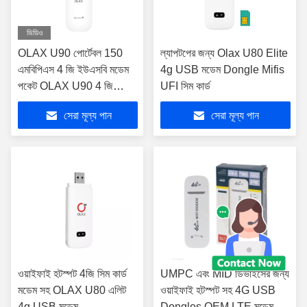
ভিডিও
OLAX U90 পোর্টেবল 150
ল্যাপটপের জন্য Olax U80 Elite
এমবিপিএস 4 জি ইউএসবি মডেম
4g USB মডেম Dongle Mifis
পকেট OLAX U90 4 জি
UFI সিম কার্ড
এলটিই ওয়াইফাই রাউটার
সেরা মূল্য পান
সেরা মূল্য পান
ওয়াইফাই হটস্পট 4জি সিম কার্ড
UMPC এবং MID ডিভাইসের জন্য
মডেম সহ OLAX U80 এলিট
ওয়াইফাই হটস্পট সহ 4G USB
4g USB মডেম
Dongles OEM LTE মডেম