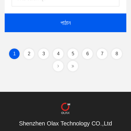
পাঠান
1
2
3
4
5
6
7
8
Shenzhen Olax Technology CO.,Ltd