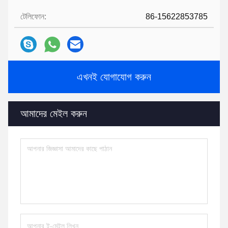
টেলিফোন:
86-15622853785
এখনই যোগাযোগ করুন
আমাদের মেইল ​​করুন