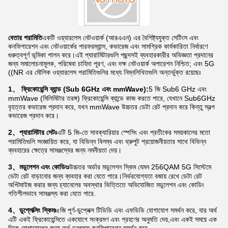
বেতার পরামিতি
একটি ওয়্যারলেস নেটওয়ার্ক (আরএএন) এর বৈশিষ্ট্যযুক্ত সেটিংস এবং
কনফিগারেশন এবং নেটওয়ার্কের পারফরম্যান্স, কভারেজ এবং সামগ্রিক কার্যকারিতা নির্ধারণে
গুরুত্বপূর্ণ ভূমিকা পালন করে।এই প্যারামিটারগুলি পছন্দসই ব্যবহারকারীর অভিজ্ঞতা প্রদানের
জন্য সমালোচনামূলক, পরিষেবা চাহিদা পূরণ, এবং দক্ষ নেটওয়ার্ক অপারেশন নিশ্চিত; এবং 5G
((NR এর মৌলিক ওয়্যারলেস পরামিতিগুলির মধ্যে নিম্নলিখিতগুলি অন্তর্ভুক্ত রয়েছেঃ
1、 ফ্রিকোয়েন্সি ব্যান্ড (Sub 6GHz এবং mmWave):
5 জি Sub6 GHz এবং
mmWave (মিলিমিটার তরঙ্গ) ফ্রিকোয়েন্সি ব্যান্ডে কাজ করতে পারে, যেখানে Sub6GHz
বৃহত্তর কভারেজ প্রদান করে, যখন mmWave উচ্চতর ডেটা রেট প্রদান করে কিন্তু স্বল্প
কভারেজ প্রদান করে।
2、প্যারামিটার সেটঃ
এটি 5 জি-তে সাবক্যারিয়ার স্পেসিং এবং প্রতীকের সময়কালের মতো
পরামিতিগুলি সংজ্ঞায়িত করে, যা বিভিন্ন বিলম্ব এবং থ্রুপুট প্রয়োজনীয়তার সাথে বিভিন্ন
ব্যবহারের ক্ষেত্রে সামঞ্জস্যের জন্য নমনীয়তা দেয়।
3、মডুলেশন এবং কোডিংঃ
উচ্চতর অর্ডার মডুলেশন স্কিম যেমন 256QAM 5G সিস্টেমে
ডেটা রেট বাড়ানোর জন্য ব্যবহার করা যেতে পারে।নির্ভরযোগ্যতা বজায় রেখে ডেটা রেট
অপ্টিমাইজ করার জন্য চ্যানেলের অবস্থার ভিত্তিতে অভিযোজিত মডুলেশন এবং কোডিং
গতিশীলভাবে সামঞ্জস্য করা যেতে পারে.
4、ডুপ্লেক্সিং স্কিমঃ
৫জি পূর্ণ-ডুপ্লেক্স টিডিডি এবং এফডিডি যোগাযোগ সমর্থন করে, যার অর্থ
এটি একই ফ্রিকোয়েন্সিতে একযোগে সংক্রমণ এবং গ্রহণের অনুমতি দেয়,এবং একই সময়ে এক