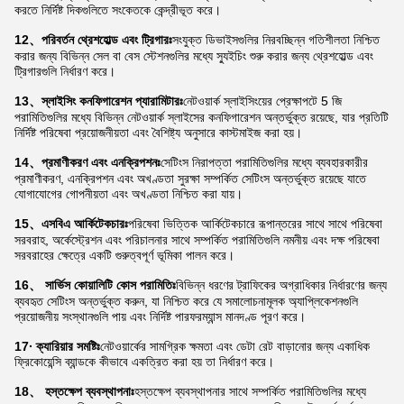
করতে নির্দিষ্ট দিকগুলিতে সংকেতকে কেন্দ্রীভূত করে।
12、পরিবর্তন থ্রেশহোল্ড এবং ট্রিগারঃ
সংযুক্ত ডিভাইসগুলির নিরবচ্ছিন্ন গতিশীলতা নিশ্চিত
করার জন্য বিভিন্ন সেল বা বেস স্টেশনগুলির মধ্যে স্যুইচিং শুরু করার জন্য থ্রেশহোল্ড এবং
ট্রিগারগুলি নির্ধারণ করে।
13、স্লাইসিং কনফিগারেশন প্যারামিটারঃ
নেটওয়ার্ক স্লাইসিংয়ের প্রেক্ষাপটে 5 জি
পরামিতিগুলির মধ্যে বিভিন্ন নেটওয়ার্ক স্লাইসের কনফিগারেশন অন্তর্ভুক্ত রয়েছে, যার প্রতিটি
নির্দিষ্ট পরিষেবা প্রয়োজনীয়তা এবং বৈশিষ্ট্য অনুসারে কাস্টমাইজ করা হয়।
14、প্রমাণীকরণ এবং এনক্রিপশনঃ
সেটিংস নিরাপত্তা পরামিতিগুলির মধ্যে ব্যবহারকারীর
প্রমাণীকরণ, এনক্রিপশন এবং অখণ্ডতা সুরক্ষা সম্পর্কিত সেটিংস অন্তর্ভুক্ত রয়েছে যাতে
যোগাযোগের গোপনীয়তা এবং অখণ্ডতা নিশ্চিত করা যায়।
15、এসবিএ আর্কিটেকচারঃ
পরিষেবা ভিত্তিক আর্কিটেকচারে রূপান্তরের সাথে সাথে পরিষেবা
সরবরাহ, অর্কেস্ট্রেশন এবং পরিচালনার সাথে সম্পর্কিত পরামিতিগুলি নমনীয় এবং দক্ষ পরিষেবা
সরবরাহের ক্ষেত্রে একটি গুরুত্বপূর্ণ ভূমিকা পালন করে।
16、 সার্ভিস কোয়ালিটি কোস পরামিতিঃ
বিভিন্ন ধরণের ট্রাফিকের অগ্রাধিকার নির্ধারণের জন্য
ব্যবহৃত সেটিংস অন্তর্ভুক্ত করুন, যা নিশ্চিত করে যে সমালোচনামূলক অ্যাপ্লিকেশনগুলি
প্রয়োজনীয় সংস্থানগুলি পায় এবং নির্দিষ্ট পারফরম্যান্স মানদণ্ড পূরণ করে।
17∙ ক্যারিয়ার সমষ্টিঃ
নেটওয়ার্কের সামগ্রিক ক্ষমতা এবং ডেটা রেট বাড়ানোর জন্য একাধিক
ফ্রিকোয়েন্সি ব্যান্ডকে কীভাবে একত্রিত করা হয় তা নির্ধারণ করে।
18、 হস্তক্ষেপ ব্যবস্থাপনাঃ
হস্তক্ষেপ ব্যবস্থাপনার সাথে সম্পর্কিত পরামিতিগুলির মধ্যে