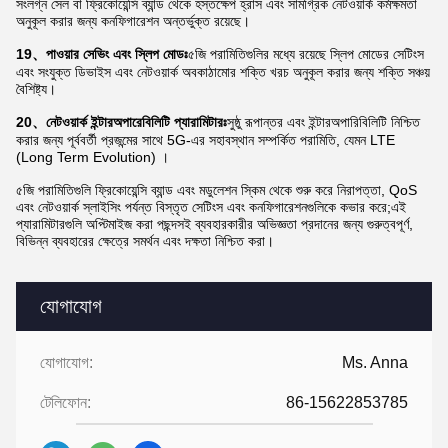
সংলগ্ন সেল বা ফ্রিকোয়েন্সি ব্যান্ড থেকে হস্তক্ষেপ হ্রাস এবং সামগ্রিক নেটওয়ার্ক কর্মক্ষমতা
অনুকূল করার জন্য কনফিগারেশন অন্তর্ভুক্ত রয়েছে।
19、পাওয়ার সেভিং এবং স্লিপ মোডঃ
৫জি পরামিতিগুলির মধ্যে রয়েছে স্লিপ মোডের সেটিংস
এবং সংযুক্ত ডিভাইস এবং নেটওয়ার্ক অবকাঠামোর শক্তি খরচ অনুকূল করার জন্য শক্তি সঞ্চয়
বৈশিষ্ট্য।
20、নেটওয়ার্ক ইন্টারঅপারেবিলিটি প্যারামিটারঃ
সুষ্ঠু রূপান্তর এবং ইন্টারঅপারিবিলিটি নিশ্চিত
করার জন্য পূর্ববর্তী প্রজন্মের সাথে 5G-এর সহাবস্থান সম্পর্কিত পরামিতি, যেমন LTE
(Long Term Evolution) ।
৫জি পরামিতিগুলি ফ্রিকোয়েন্সি ব্যান্ড এবং মডুলেশন স্কিম থেকে শুরু করে নিরাপত্তা, QoS
এবং নেটওয়ার্ক স্লাইসিং পর্যন্ত বিস্তৃত সেটিংস এবং কনফিগারেশনগুলিকে কভার করে;এই
প্যারামিটারগুলি অপ্টিমাইজ করা পছন্দসই ব্যবহারকারীর অভিজ্ঞতা প্রদানের জন্য গুরুত্বপূর্ণ,
বিভিন্ন ব্যবহারের ক্ষেত্রে সমর্থন এবং দক্ষতা নিশ্চিত করা।
যোগাযোগ
যোগাযোগ:
Ms. Anna
টেলিফোন:
86-15622853785