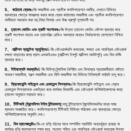
দিকে যোগাযোগের জন্য অর্ধ-ডুপ্লেক্স কনফিগারেশন সমর্থন করে.
5、 কাঠামো ফ্রেমঃ
৫জি সময়সীমা এবং প্রতীক কনফিগারেশনে নমনীয়, যেখানে বিভিন্ন
ব্যবহারের ক্ষেত্রে সামঞ্জস্য করার জন্য ফ্রেম কাঠামোর সময়সীমা এবং প্রতীক কনফিগারেশনে
নমনীয়তা সরবরাহ করা হয়,নিম্ন বিলম্ব এবং উচ্চ থ্রুপুট দৃশ্যাবলী সহ.
6、চ্যানেল কোডিং এবং ত্রুটি সংশোধনঃ
৫জি উন্নত চ্যানেল কোডিং কৌশল ব্যবহার করে
ত্রুটি সংশোধন বাড়ায় এবং চ্যালেঞ্জিং রেডিও অবস্থার মধ্যেও নির্ভরযোগ্য যোগাযোগ নিশ্চিত
করে।
7、 মাল্টিপল অ্যান্টেনা প্রযুক্তিঃ
5 জি নেটওয়ার্কগুলি কভারেজ, ক্ষমতা এবং সামগ্রিক নেটওয়ার্ক
দক্ষতা বাড়ানোর জন্য ম্যাস এমআইএমও (মাল্টিপল ইনপুট মাল্টিপল আউটপুট) এবং বিম ফর্মিং
ব্যবহার করে।
8、টাইমস্লোট ফরম্যাটঃ
5 জি বিভিন্ন ট্র্যাফিক বৈশিষ্ট্য এবং বিলম্বের প্রয়োজনীয়তা মেটাতে
সাধারণ সময়সীমা, স্বল্প সময়সীমা এবং মিনি সময়সীমা সহ বিভিন্ন টাইমস্লট ফর্ম্যাট চালু করে।
9、ফ্রিকোয়েন্সি গাইডেন্স এবং রেফারেন্স সিগন্যালঃ
৫জি ফ্রিকোয়েন্সি গাইডেন্স এবং প্রোব
রেফারেন্স সিগন্যালকে একত্রিত করে কার্যকর বিমফর্মিং এবং নেটওয়ার্ক অপ্টিমাইজেশনের জন্য
চ্যানেল অনুমানে সহায়তা করে।
10、টিটিআই (ট্রান্সমিশন টাইম ইন্টারভাল):
বায়ু ইন্টারফেসে ট্রান্সমিশনগুলির মধ্যে সময়
ব্যবধান সংজ্ঞায়িত করে। কনফিগারযোগ্য টিটিআই বিভিন্ন পরিষেবা এবং ব্যবহারের ক্ষেত্রে
অপ্টিমাইজেশনের অনুমতি দেয়।
11、বিম ম্যানেজমেন্টঃ
৫জি-তে রশ্মি গঠনের সাথে সম্পর্কিত পরামিতি অন্তর্ভুক্ত রয়েছে যা
কার্যকর রশ্মি ব্যবস্থাপনা সক্ষম করে, সংকেত শক্তি এবং সামগ্রিক নেটওয়ার্ক কভারেজ উন্নত