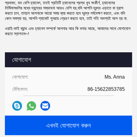
প্রথমত, যত বেশি চ্যানেল, ততই প্রতিটি চ্যানেলের প্রস্থ খুব সংকীর্ণ, চ্যানেলের
টার্মিনালগুলির মধ্যে দ্বন্দ্বের সম্ভাবনা আরও বেশি হয়,যদি আপনি দ্বন্দ্ব এড়াতে বা হ্রাস
করতে চান, তাহলে আপনাকে আরো সময় ব্যয় করতে হবে দ্বন্দ্ব পর্যবেক্ষণ করতে, এবং যদি
কোন সমস্যা হয়, আপনি প্যাকেট পুনরায় প্রেরণ করতে হবে, তাই গতি অবশ্যই আপ হয় না.
ওয়াই-ফাই ব্যান্ড এবং চ্যানেল সম্পর্কে আপনার আর কি বলার আছে, আমাদের সাথে যোগাযোগ
করতে স্বাগতম~!
যোগাযোগ
যোগাযোগ:
Ms. Anna
টেলিফোন:
86-15622853785
এখনই যোগাযোগ করুন