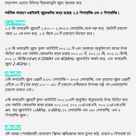
হস্তক্ষেপ এড়াতে বিভিন্ন ফ্রিকোয়েন্সি ব্যান্ড ব্যবহার করে.
সর্বাধিক সাধারণ ওয়াইফাই ব্যান্ডগুলির মধ্যে রয়েছে ২.৪ গিগাহার্টজ এবং ৫ গিগাহার্টজ।
2.4 গিগাহার্জ
২.৪ জি অপারেটিং ব্যান্ডটি ২,৪০০ ~ ২,৪৮৩.৫ মেগাহার্টজ থেকে শুরু করে, প্রতিটি চ্যানেল
প্রায় ২০ এম দখল করে, ২.৪ জিকে ১৩ টি চ্যানেলে বিভক্ত করে।
২.৪ জি অপারেটিং ব্যান্ড মূলত আইইইই ৮০২.১১ বি এবং অন্যান্য প্রযুক্তিগত মানের উপর
ভিত্তি করে এবং সমর্থিত মোডগুলির মধ্যে রয়েছে ৮০২.১১ বি, ৮০২.১১ জি, ৮০২.১১ বি/জি,
৮০২.১১ বি/জি/এন/এক্স,যা 20MH এবং 40MHz ব্যান্ডউইথ সমর্থন করে, এবং অপারেটিং
ব্যান্ড 2.4GHz।
৫জিএইচ
z
৫জি অপারেটিং ব্যান্ড রেঞ্জটি ৫১৫০ মেগাহার্টজ ~ ৫৮২৫ মেগাহার্টজ, এবং বৃহত্তর ব্যান্ড রেঞ্জটি
এটিকে ১৩ টি (যার মধ্যে ১০০ ~ ১৪০ টি চ্যানেল দেশীয়ভাবে উপলব্ধ নয়) নন-ওভারল্যাপিং
চ্যানেল থাকতে দেয়।
৫জি অপারেটিং ব্যান্ডটি মূলত আইইইই ৮০২.১১এসি প্রযুক্তি স্ট্যান্ডার্ডের উপর ভিত্তি করে
এবং সমর্থিত মোডগুলির মধ্যে রয়েছে ৮০২.১১এ, ৮০২.১১এ/এন/এসি, ৮০২.১১এ/এন/এসি/
এক্স, যার ব্যান্ডউইথ ২০MHz, ৪০MHz,৮০ মেগাহার্টজ এবং ১৬০ মেগাহার্টজ, এবং ৫
গিগাহার্টজ ব্যান্ড।
৬জিএইচ
z
যদি আমরা স্পেকট্রামটি যোগাযোগ শিল্পের অক্সিজেনের সাথে তুলনা করি, তাহলে ৬ গিগাহার্জ হল