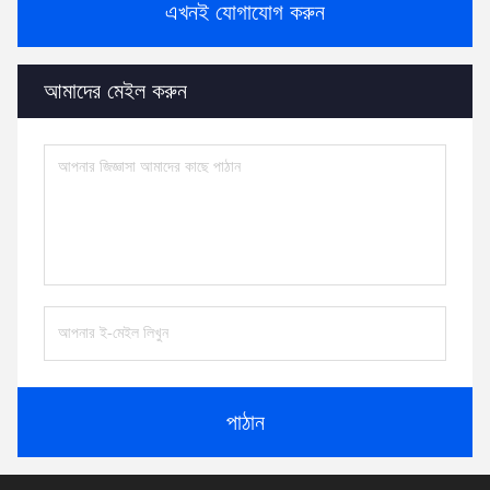
এখনই যোগাযোগ করুন
আমাদের মেইল ​​করুন
পাঠান