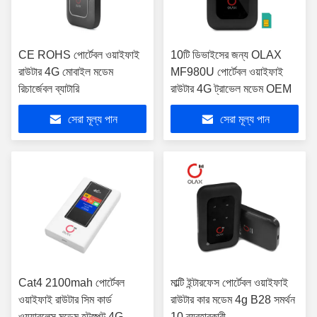
CE ROHS পোর্টেবল ওয়াইফাই
10টি ডিভাইসের জন্য OLAX
রাউটার 4G মোবাইল মডেম
MF980U পোর্টেবল ওয়াইফাই
রিচার্জেবল ব্যাটারি
রাউটার 4G ট্রাভেল মডেম OEM
সেরা মূল্য পান
সেরা মূল্য পান
Cat4 2100mah পোর্টেবল
মাল্টি ইন্টারফেস পোর্টেবল ওয়াইফাই
ওয়াইফাই রাউটার সিম কার্ড
রাউটার কার মডেম 4g B28 সমর্থন
ওয়্যারলেস মডেম হটস্পট 4G
10 ব্যবহারকারী