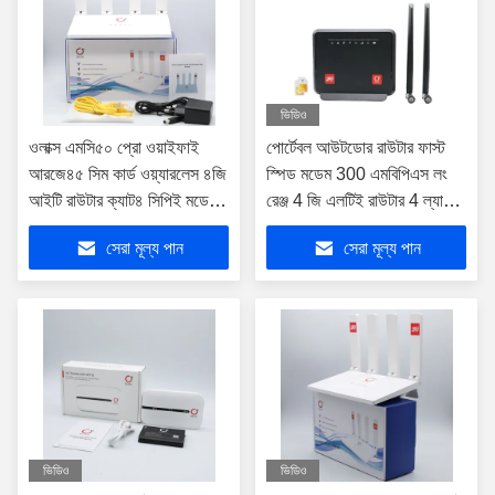
ভিডিও
ওলাক্স এমসি৫০ প্রো ওয়াইফাই
পোর্টেবল আউটডোর রাউটার ফাস্ট
আরজে৪৫ সিম কার্ড ওয়্যারলেস ৪জি
স্পিড মডেম 300 এমবিপিএস লং
আইটি রাউটার ক্যাট৪ সিপিই মডেম
রেঞ্জ 4 জি এলটিই রাউটার 4 ল্যান
হোম রাউটার মডেম ৪জি আইটি সিম
পোর্ট সহ
সেরা মূল্য পান
সেরা মূল্য পান
কার্ড
ভিডিও
ভিডিও