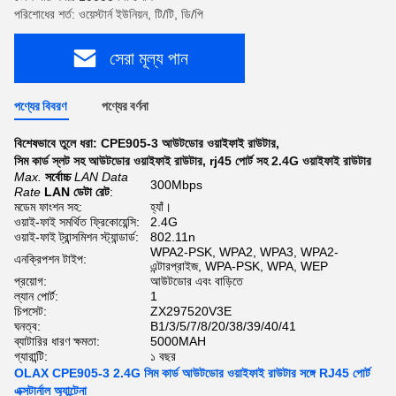
পরিশোধের শর্ত: ওয়েস্টার্ন ইউনিয়ন, টি/টি, ডি/পি
সেরা মূল্য পান
পণ্যের বিবরণ
পণ্যের বর্ণনা
বিশেষভাবে তুলে ধরা:
CPE905-3 আউটডোর ওয়াইফাই রাউটার
,
সিম কার্ড স্লট সহ আউটডোর ওয়াইফাই রাউটার
,
rj45 পোর্ট সহ 2.4G ওয়াইফাই রাউটার
Max.
সর্বোচ্চ
LAN Data
300Mbps
Rate
LAN ডেটা রেট
:
মডেম ফাংশন সহ:
হ্যাঁ।
ওয়াই-ফাই সমর্থিত ফ্রিকোয়েন্সি:
2.4G
ওয়াই-ফাই ট্রান্সমিশন স্ট্যান্ডার্ড:
802.11n
WPA2-PSK, WPA2, WPA3, WPA2-
এনক্রিপশন টাইপ:
এন্টারপ্রাইজ, WPA-PSK, WPA, WEP
প্রয়োগ:
আউটডোর এবং বাড়িতে
ল্যান পোর্ট:
1
চিপসেট:
ZX297520V3E
ঘনত্ব:
B1/3/5/7/8/20/38/39/40/41
ব্যাটারির ধারণ ক্ষমতা:
5000MAH
গ্যারান্টি:
১ বছর
OLAX CPE905-3 2.4G সিম কার্ড আউটডোর ওয়াইফাই রাউটার সঙ্গে RJ45 পোর্ট
এক্সটার্নাল অ্যান্টেনা