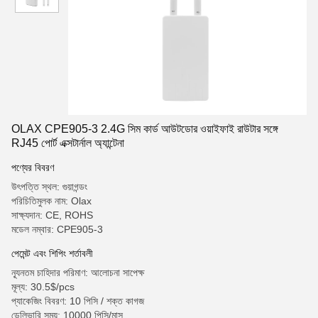
OLAX CPE905-3 2.4G সিম কার্ড আউটডোর ওয়াইফাই রাউটার সঙ্গে
RJ45 পোর্ট এক্সটার্নাল অ্যান্টেনা
পণ্যের বিবরণ
উৎপত্তি স্থল: গুয়াগন্ডং
পরিচিতিমুলক নাম: Olax
সাক্ষ্যদান: CE, ROHS
মডেল নম্বার: CPE905-3
পেমেন্ট এবং শিপিং শর্তাবলী
ন্যূনতম চাহিদার পরিমাণ: আলোচনা সাপেক্ষ
মূল্য: 30.5$/pcs
প্যাকেজিং বিবরণ: 10 পিসি / শক্ত কাগজ
ডেলিভারি সময়: 10000 পিসি/মাস