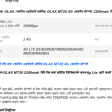
পণ্যের বর্ণনা
ধরা:
OLAX পোর্টেবল ওয়াইফাই রাউটার
,
OLAX MT20 4G মোবাইল হটস্পট
,
2100mah মিনি 
বোচ্চ
LAN
ate
LAN ডেটা
150Mbps
মডেম ফাংশন স
 সমর্থিত
2.4G
রঙ:
সি:
4G LTE B1/B3/B5/B7/B8/B20/B28A/B2
সি:
ব্যবহারকারী:
8B/B38/B40/B41
সিম কার্ড পোর্টেবল ওয়াইফাই রাউটার OLAX MT20 4G মোবাইল হটস্পট
্টেবল OLAX MT20 2100mah মিনি সিম কার্ড রাউটার ইউনিভার্সেল মডেম 4g Lte ছোট পকেট ও
ুন 4G মোবাইল হটস্পট যা উচ্চ গতির 4G সংযোগ অর্জন করতে পারে।এই মডেলটি ওয়্যারলেস ব্রডব
্সেস কর্মক্ষমতা এবং ব্যাপক রাউটিং ক্ষমতা প্রদান করতে পারে।এটি রূপান্তরিত করে
টওয়ার্কে (LAN) Wi-Fi সিগন্যালে উচ্চ-গতির TDD/FDD সংকেত।মোবাইল ফোন, ল্যাপটপ, ট্যাবলেট 
 অ্যাক্সেস করতে পারে।
র্ম রিমাইন্ডার