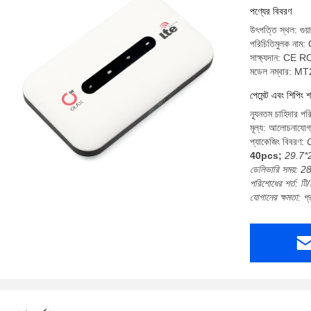
পণ্যের বিবরণ
উৎপত্তি স্থল: গুয়
পরিচিতিমুলক নাম
সাক্ষ্যদান: CE 
মডেল নম্বার: M
পেমেন্ট এবং শিপিং শ
ন্যূনতম চাহিদার প
মূল্য: আলোচনাযোগ
প্যাকেজিং বিবরণ:
40pcs;
29.7*
ডেলিভারি সময়: 28
পরিশোধের শর্ত: টি/
যোগানের ক্ষমতা: 