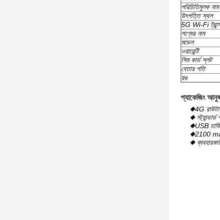
পরিচিতিমুলক নাম
উৎপত্তি স্থল
5G Wi-Fi ট্রান্
পণ্যের নাম
মডেল
ওয়ারেন্টি
সিম কার্ড স্লট
বেতার গতি
রঙ
প্যাকেজিং আনুষা
◆4G রাউটা
◆ স্ট্যান্ডার্ড
◆USB চার্জি
◆2100 mah 
◆ ব্যবহারকারী