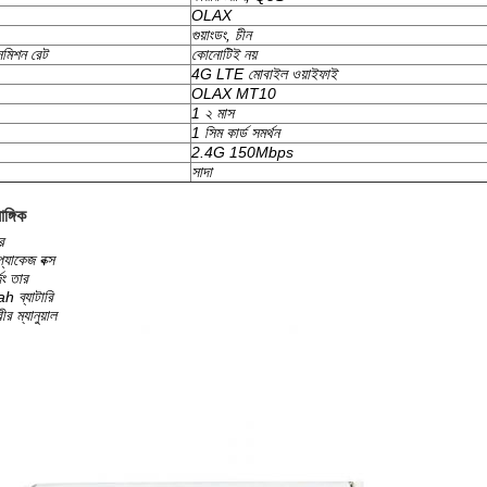
OLAX
গুয়াংডং, চীন
সমিশন রেট
কোনোটিই নয়
4G LTE মোবাইল ওয়াইফাই
OLAX MT10
1 ২ মাস
1 সিম কার্ড সমর্থন
2.4G 150Mbps
সাদা
ঙ্গিক
র
 প্যাকেজ বক্স
ং তার
ব্যাটারি
র ম্যানুয়াল