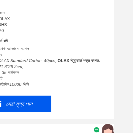
াংডং
: OLAX
ROHS
T20
র্তাবলী
রিমাণ: আলোচনা সাপেক্ষ
্য
OLAX Standard Carton :40pcs;
OLAX স্ট্যান্ডার্ড শক্ত কাগজ:
21.8*28.2cm;
-35 কর্মদিবস
টি
প্রতিদিন 10000 পিসি
সেরা মূল্য পান