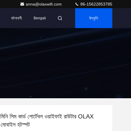
anna@olaxwifi.com
86-15622853785
ঘটনাবলী
উদ্ধৃতি
Bengali
ি সিম কার্ড পোর্টেবল ওয়াইফাই রাউটার OLAX
োবাইল হটস্পট