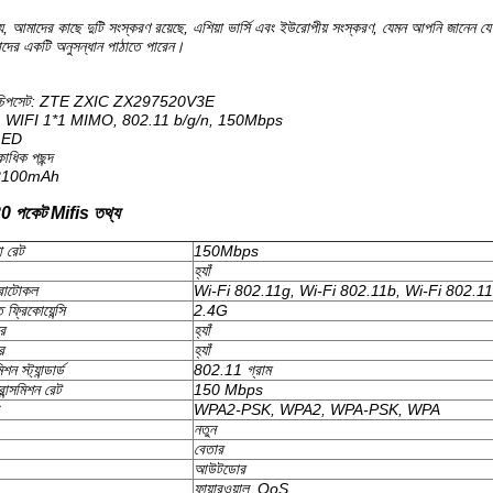
, আমাদের কাছে দুটি সংস্করণ রয়েছে, এশিয়া ভার্সি এবং ইউরোপীয় সংস্করণ, যেমন আপনি জানেন য
দের একটি অনুসন্ধান পাঠাতে পারেন।
 চিপসেট: ZTE ZXIC ZX297520V3E
 WIFI 1*1 MIMO, 802.11 b/g/n, 150Mbps
 LED
াধিক পছন্দ
: 2100mAh
পকেট Mifis তথ্য
া রেট
150Mbps
হ্যাঁ
প্রোটোকল
Wi-Fi 802.11g, Wi-Fi 802.11b, Wi-Fi 802.1
 ফ্রিকোয়েন্সি
2.4G
ে
হ্যাঁ
ে
হ্যাঁ
ন স্ট্যান্ডার্ড
802.11 গ্রাম
ন্সমিশন রেট
150 Mbps
WPA2-PSK, WPA2, WPA-PSK, WPA
নতুন
বেতার
আউটডোর
ফায়ারওয়াল, QoS