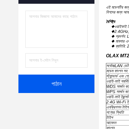
এই মডেলটির জন্য
বিশদের জন্য আমা
বৈশিষ্ট্য
◆ওয়াইফাই
◆2.4GHz,
◆ প্রদর্শন:
◆ মামলার এক
◆ ব্যাটারি
OLAX MT20 
সর্বোচ্চLAN ডেট
মডেম ফাংশন সহ
স্ট্যান্ডার্ড এবং 
ওয়াই-ফাই সমর্থিত
পাঠান
WDS সমর্থন কর
WPS সমর্থন কর
ওয়াই-ফাই ট্রান্সমিশ
2.4G Wi-Fi ট্রা
এনক্রিপশন টাইপ
পণ্যের স্থিতি
টাইপ
আবেদন
ফাংশন