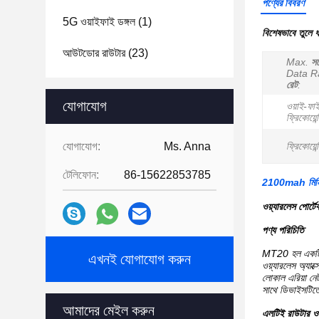
পণ্যের বিবরণ
5G ওয়াইফাই ডঙ্গল
(1)
বিশেষভাবে তুলে 
আউটডোর রাউটার
(23)
Max.
সর্
Data R
রেট
:
যোগাযোগ
ওয়াই-ফাই
ফ্রিকোয়েন্
যোগাযোগ:
Ms. Anna
ফ্রিকোয়েন্
টেলিফোন:
86-15622853785
2100mah মিনি 
ওয়্যারলেস পোর
পণ্য পরিচিতি
MT20 হল একটি নত
এখনই যোগাযোগ করুন
ওয়্যারলেস অ্যাক
লোকাল এরিয়া নে
সাথে ডিভাইসটিতে
আমাদের মেইল ​​করুন
এলটিই রাউটার ওয়া