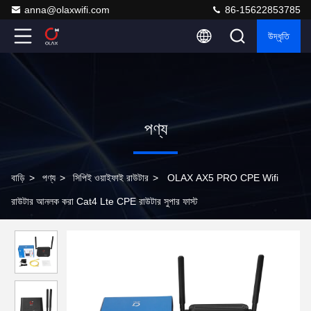
anna@olaxwifi.com
86-15622853785
উদ্ধৃতি
পণ্য
বাড়ি
>
পণ্য
>
সিপিই ওয়াইফাই রাউটার
>
OLAX AX5 PRO CPE Wifi
রাউটার আনলক করা Cat4 Lte CPE রাউটার সুপার ফাস্ট