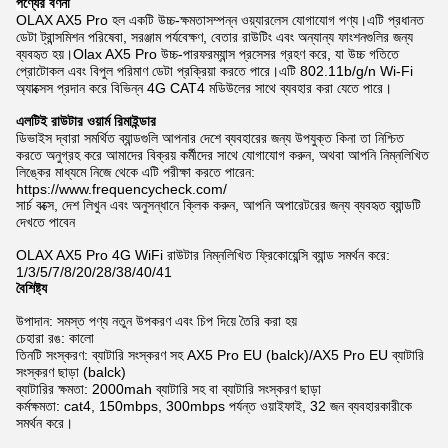
পণ্যের বর্ণনা
OLAX AX5 Pro হল একটি উচ্চ-ক্ষমতাসম্পন্ন ওয়্যারলেস যোগাযোগ পণ্য।এটি প্রধানত
ডেটা ট্রান্সমিশন পরিষেবা, সরঞ্জাম পর্যবেক্ষণ, বেতার রাউটিং এবং অন্যান্য ফাংশনগুলির জন্য
ব্যবহৃত হয়।Olax AX5 Pro উচ্চ-পারফরম্যান্স প্রসেসর গ্রহণ করে, যা উচ্চ গতিতে
প্রোটোকল এবং বিপুল পরিমাণ ডেটা প্রক্রিয়া করতে পারে।এটি 802.11b/g/n Wi-Fi
অ্যাক্সেস প্রদান করে বিভিন্ন 4G CAT4 মডিউলের সাথে ব্যবহার করা যেতে পারে।
এলটিই রাউটার ওয়ার্ম রিমাইন্ডার
ডিভাইস দ্বারা সমর্থিত ব্যান্ডগুলি আপনার দেশে ব্যবহারের জন্য উপযুক্ত কিনা তা নিশ্চিত
করতে অনুগ্রহ করে আমাদের বিক্রয় কর্মীদের সাথে যোগাযোগ করুন, অথবা আপনি নিম্নলিখিত
লিঙ্কের মাধ্যমে নিজে থেকে এটি পরীক্ষা করতে পারেন:
https://www.frequencycheck.com/
সার্চ বক্সে, দেশ লিখুন এবং অনুসন্ধানে ক্লিক করুন, আপনি অপারেটরের জন্য ব্যবহৃত ব্যান্ডটি
দেখতে পাবেন
OLAX AX5 Pro 4G WiFi রাউটার নিম্নলিখিত ফ্রিকোয়েন্সি ব্যান্ড সমর্থন করে:
1/3/5/7/8/20/28/38/40/41
বৈশিষ্ট্য
উপাদান: সমস্ত পণ্য নতুন উপকরণ এবং চিপ দিয়ে তৈরি করা হয়
চেহারা রঙ: কালো
তিনটি সংস্করণ: ব্যাটারি সংস্করণ সহ AX5 Pro EU (balck)/AX5 Pro EU ব্যাটারি
সংস্করণ ছাড়া (balck)
ব্যাটারির ক্ষমতা: 2000mah ব্যাটারি সহ বা ব্যাটারি সংস্করণ ছাড়া
কর্মক্ষমতা: cat4, 150mbps, 300mbps পর্যন্ত ওয়াইফাই, 32 জন ব্যবহারকারীকে
সমর্থন করে।