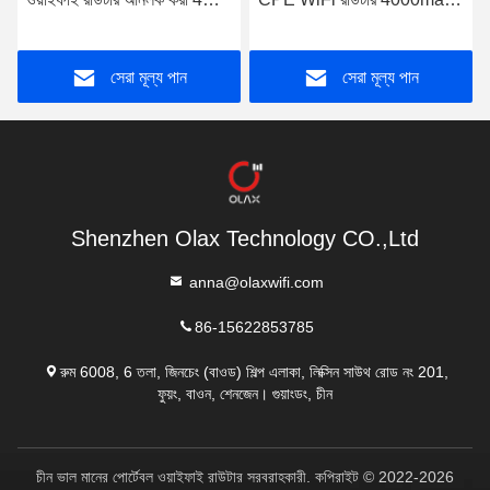
রাউটার RJ45 PORT OLAX
ব্যাটারি পাওয়ার মডেম TTL/ IMEI
AX6 PRO
সেরা মূল্য পান
সেরা মূল্য পান
Shenzhen Olax Technology CO.,Ltd
anna@olaxwifi.com
86-15622853785
রুম 6008, 6 তলা, জিনচেং (বাওড) শিল্প এলাকা, লিক্সিন সাউথ রোড নং 201,
ফুয়ং, বাওন, শেনজেন। গুয়াংডং, চীন
চীন ভাল মানের পোর্টেবল ওয়াইফাই রাউটার সরবরাহকারী. কপিরাইট © 2022-2026