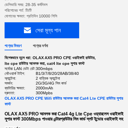
ডেলিভারি সময়: 28-35 কর্মদিবস
পরিশোধের শর্ত: টি/টি
যোগানের ক্ষমতা: প্রতিদিন 10000 পিসি
সেরা মূল্য পান
পণ্যের বিবরণ
পণ্যের বর্ণনা
বিশেষভাবে তুলে ধরা:
OLAX AX5 PRO CPE ওয়াইফাই রাউটার
,
lte cpe রাউটার আনলক করা
,
cat4 lte cpe সুপার ফাস্ট
সর্বোচ্চ LAN ডেটা রেট:
300mbps
নেটওয়ার্ক টাইপ:
B1/3/7/8/20/28AB/38/40
অ্যান্টেনা:
2 বাহ্যিক অ্যান্টেনা
সমর্থন:
2G/3G/4G সিম কার্ড
ব্যাটারির ক্ষমতা:
2000mAh
দ্রুততা:
300Mpbs
OLAX AX5 PRO CPE Wifi রাউটার আনলক করা Cat4 Lte CPE রাউটার সুপার
ফাস্ট
OLAX AX5 PRO আনলক করা Cat4 4g Lte Cpe ওয়্যারলেস ওয়াইফাই
সুপার ফাস্ট 300Mbps পাওয়ার এন্টারপ্রাউটার সিম কার্ড স্লট ইন্ডোর ওয়াইফাই সহ