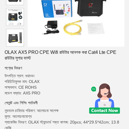
OLAX AX5 PRO CPE Wifi রাউটার আনলক করা Cat4 Lte CPE
রাউটার সুপার ফাস্ট
পণ্যের বিবরণ
উৎপত্তি স্থল: গুয়াংডং
পরিচিতিমুলক নাম: OLAX
সাক্ষ্যদান: CE ROHS
মডেল নম্বার: AX5 PRO
পেমেন্ট এবং শিপিং শর্তাবলী
ন্যূনতম চাহিদার পরিমাণ: আলোচনা সাপেক্ষ
মূল্য: আলোচনাযোগ্য
প্যাকেজিং বিবরণ: OLAX স্ট্যান্ডার্ড শক্ত কাগজ: 20pcs; 44*29.5*42cm; 13.8
কেজি