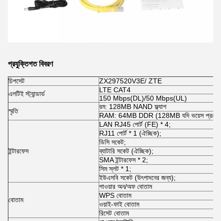
প্রযুক্তিগত বিবরণ
চিপসেট
ZX297520V3E/ ZTE
LTE CAT4
এলটিই স্ট্যান্ডার্ড
150 Mbps(DL)/50 Mbps(UL)
রম: 128MB NAND ফ্ল্যাশ
স্মৃতি
RAM: 64MB DDR (128MB যদি ভয়েস প্রয়োজন
LAN RJ45 পোর্ট (FE) * 4;
RJ11 পোর্ট * 1 (ঐচ্ছিক);
ডিসি সকেট;
ইন্টারফেস
ব্যাটারি সকেট (ঐচ্ছিক);
SMA ইন্টারফেস * 2;
সিম স্লট * 1;
ইউএসবি সকেট (উৎপাদনের জন্য);
পাওয়ার অন/অফ বোতাম
WPS বোতাম
বোতাম
ওয়াই-ফাই বোতাম
রিসেট বোতাম