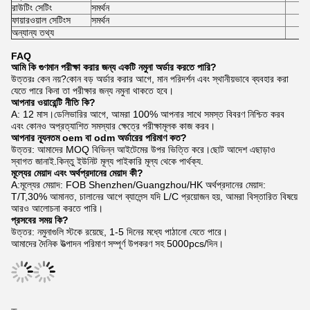
রাউটিং সেটিং
সমর্থন
ফায়ারওয়াল সেটিংস
সমর্থন
অন্যান্য তথ্য
FAQ
আমি কি গুণমান পরীক্ষা করার জন্য একটি নমুনা অর্ডার করতে পারি?
উত্তরঃ কেন নয়?কোন বড় অর্ডার করার আগে, মান পরিদর্শন এবং স্থানীয়ভাবে ব্যবহার করা
যেতে পারে কিনা তা পরীক্ষার জন্য নমুনা থাকতে হবে।
আপনার ওয়ারেন্টি নীতি কি?
A: 12 মাস।ডেলিভারির আগে, আমরা 100% আপনার সাথে সমস্ত বিবরণ নিশ্চিত করব
এবং কোনও অপ্রত্যাশিত সমস্যার ক্ষেত্রে পরীক্ষামূলক কাজ করব।
আপনার ন্যূনতম oem বা odm অর্ডারের পরিমাণ কত?
উত্তর: আমাদের MOQ বিভিন্ন আইটেমের উপর ভিত্তি করে।ছোট আদেশ এছাড়াও
স্বাগত জানাই.কিন্তু ইউনিট মূল্য পাইকারি মূল্য থেকে পার্থক্য.
মূল্যের মেয়াদ এবং অর্থপ্রদানের মেয়াদ কী?
A:মূল্যের মেয়াদ: FOB Shenzhen/Guangzhou/HK অর্থপ্রদানের মেয়াদ:
T/T,30% আমানত, চালানের আগে ব্যালেন্স যদি L/C প্রয়োজন হয়, আমরা বিস্তারিত বিষয়ে
আরও আলোচনা করতে পারি।
প্রসবের সময় কি?
উত্তর: নমুনাগুলি স্টকে রয়েছে, 1-5 দিনের মধ্যে পাঠানো যেতে পারে।
আমাদের দৈনিক উত্পাদন পরিমাণ সম্পূর্ণ উপকরণ সহ 5000pcs/দিন।