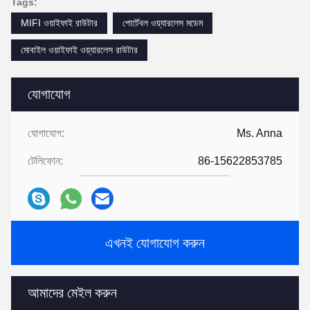
Tags:
MIFI ওয়াইফাই রাউটার
পোর্টেবল ওয়্যারলেস মডেম
মোবাইল ওয়াইফাই ওয়্যারলেস রাউটার
যোগাযোগ
যোগাযোগ:
Ms. Anna
টেলিফোন:
86-15622853785
এখনই যোগাযোগ করুন
আমাদের মেইল ​​করুন