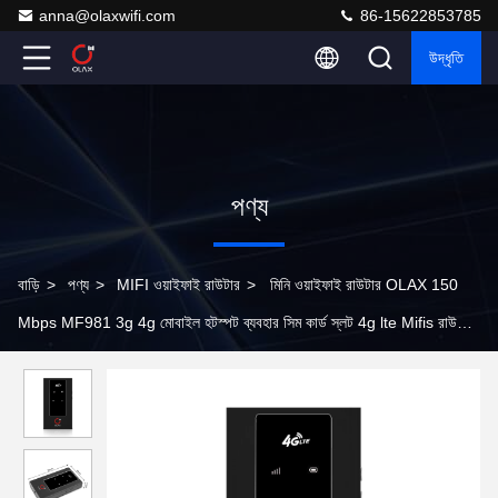
anna@olaxwifi.com
86-15622853785
উদ্ধৃতি
পণ্য
বাড়ি
>
পণ্য
>
MIFI ওয়াইফাই রাউটার
>
মিনি ওয়াইফাই রাউটার OLAX 150
Mbps MF981 3g 4g মোবাইল হটস্পট ব্যবহার সিম কার্ড স্লট 4g lte Mifis রাউটার
ওয়াইফাই রাউটার