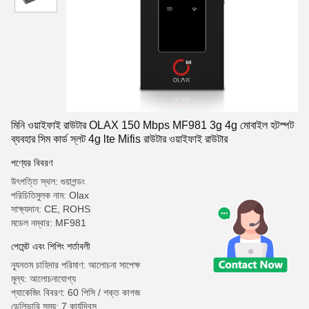
মিনি ওয়াইফাই রাউটার OLAX 150 Mbps MF981 3g 4g মোবাইল হটস্পট
ব্যবহার সিম কার্ড স্লট 4g lte Mifis রাউটার ওয়াইফাই রাউটার
পণ্যের বিবরণ
উৎপত্তি স্থল: গুয়াগন্ডং
পরিচিতিমুলক নাম: Olax
সাক্ষ্যদান: CE, ROHS
মডেল নম্বার: MF981
পেমেন্ট এবং শিপিং শর্তাবলী
ন্যূনতম চাহিদার পরিমাণ: আলোচনা সাপেক্ষ
মূল্য: আলোচনাযোগ্য
প্যাকেজিং বিবরণ: 60 পিসি / শক্ত কাগজ
ডেলিভারি সময়: 7 কার্যদিবস