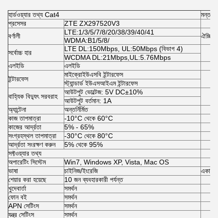
হার্ডওয়্যার তথ্য Cat4
মন্তব্য
প্রসেসর
ZTE ZX297520V3
LTE:1/3/5/7/8/20/38/39/40/41
বর্ণালী
ঐচ্ছিক
WDMA:B1/5/8/
LTE DL:150Mbps, UL:50Mbps (বিভাগ 4)
সর্বোচ্চ হার
WCDMA DL:21Mbps,UL:5.76Mbps
এলইডি
এলইডি
মাইক্রোইউএসবি ইন্টারফেস
ইন্টারফেস
স্ট্যান্ডার্ড ইউএসআইএম ইন্টারফেস
আউটপুট ভোল্টেজ: 5V DC±10%
বাহ্যিক বিদ্যুৎ সরবরাহ
আউটপুট বর্তমান: 1A
অ্যান্টেনা
অন্তর্নির্মিত
কাজ তাপমাত্রা
-10°C থেকে 60°C
কাজের আর্দ্রতা
5% - 65%
সংগ্রহস্থল তাপমাত্রা
-30°C থেকে 80°C
আর্দ্রতা সংরক্ষণ করুন
5% থেকে 95%
সফ্টওয়্যার তথ্য
অপারেটিং সিস্টেম
Win7, Windows XP, Vista, Mac OS
ভাষা
চাইনিজ/ইংরেজি
একাধিক 
শেয়ার করা হয়েছে
10 জন ব্যবহারকারী পর্যন্ত
খুদেবার্তা
সমর্থন
ফোন বই
সমর্থন
APN সেটিংস
সমর্থন
যন্ত্র সেটিংস
সমর্থন