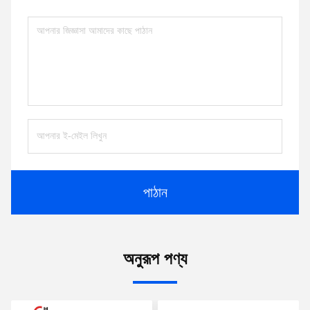
পাঠান
অনুরূপ পণ্য