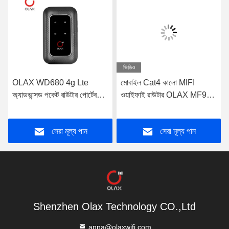
ভিডিও
OLAX WD680 4g Lte
মোবাইল Cat4 কালো MIFI
অ্যাডভান্সড পকেট রাউটার পোর্টেবল
ওয়াইফাই রাউটার OLAX MF982
মোবাইল ওয়াইফাই মডেম OEM
পোর্টেবল Mifi ডিভাইস
সেরা মূল্য পান
সেরা মূল্য পান
Shenzhen Olax Technology CO.,Ltd
anna@olaxwifi.com