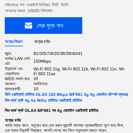
পরিশোধের শর্ত: ওয়েস্টার্ন ইউনিয়ন, টি/টি, ডি/পি
যোগানের ক্ষমতা: 10000 পিসি/মাস
সেরা মূল্য পান
পণ্যের বিবরণ
পণ্যের বর্ণনা
ব্যান্ড:
B1/3/5/7/8/20/38/39/40/41
সর্বোচ্চ LAN ডেটা
150Mbps
রেট:
স্ট্যান্ডার্ড এবং
Wi-Fi 802.11g, Wi-Fi 802.11b, Wi-Fi 802.11n, Wi-
প্রোটোকল:
Fi 802.11ac
WDS সমর্থন করে:
হ্যাঁ
আবেদন:
আউটডোর
ব্যবহারকারী:
10
মিনি ওয়াইফাই রাউটার OLAX 150 Mbps MF981 3g 4g মোবাইল হটস্পট ব্যবহার
সিম কার্ড স্লট 4g lte Mifis রাউটার ওয়াইফাই রাউটার
সিম কার্ড স্লট OLAX MF981 সহ 4g মোবাইল ওয়াইফাই রাউটার
পণ্যের বর্ণনা
অর্ডার করার আগে, অনুগ্রহ করে চেক করুন ব্যান্ডটি আপনার প্রয়োজনীয়তা পূরণ করে কিনা,
চেক করার লিঙ্কটি নিম্নরূপ, আপনি দেশের নাম লিখে অনুসন্ধান করতে পারেন: