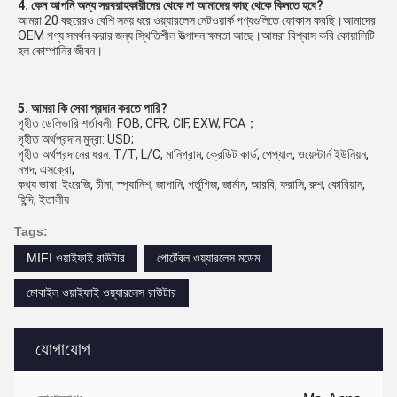
4. কেন আপনি অন্য সরবরাহকারীদের থেকে না আমাদের কাছ থেকে কিনতে হবে?
আমরা 20 বছরেরও বেশি সময় ধরে ওয়্যারলেস নেটওয়ার্ক পণ্যগুলিতে ফোকাস করছি।আমাদের 
OEM পণ্য সমর্থন করার জন্য স্থিতিশীল উত্পাদন ক্ষমতা আছে।আমরা বিশ্বাস করি কোয়ালিটি 
হল কোম্পানির জীবন।
5. আমরা কি সেবা প্রদান করতে পারি?
গৃহীত ডেলিভারি শর্তাবলী: FOB, CFR, CIF, EXW, FCA；
গৃহীত অর্থপ্রদান মুদ্রা: USD;
গৃহীত অর্থপ্রদানের ধরন: T/T, L/C, মানিগ্রাম, ক্রেডিট কার্ড, পেপ্যাল, ওয়েস্টার্ন ইউনিয়ন, 
নগদ, এসক্রো;
কথ্য ভাষা: ইংরেজি, চীনা, স্প্যানিশ, জাপানি, পর্তুগিজ, জার্মান, আরবি, ফরাসি, রুশ, কোরিয়ান, 
হিন্দি, ইতালীয়
Tags:
MIFI ওয়াইফাই রাউটার
পোর্টেবল ওয়্যারলেস মডেম
মোবাইল ওয়াইফাই ওয়্যারলেস রাউটার
যোগাযোগ