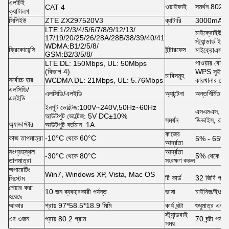
এলটিই
ওয়াইফাই
সমর্থন 802
CAT 4
ক্যাটালগ
সিপিইউ
ZTE ZX297520V3
ব্যাটারি
3000mAh লিথি
LTE:1/2/3/4/5/6/7/8/9/12/13/
মাইক্রোইউএসব
17/19/20/25/26/28A/28B/38/39/40/41
স্ট্যান্ডার্ড
WDMA:B1/2/5/8/
ফ্রিকোয়েন্সি
ইন্টারফেস
মাইক্রোএসডি 
GSM:B2/3/5/8/
পাওয়ার বোতা
LTE DL: 150Mbps, UL: 50Mbps
(বিভাগ 4)
WPS সুইচ ব
চাবিসমূহ
সর্বোচ্চ হার
WCDMA DL: 21Mbps, UL: 5.76Mbps
কারখানার বোতা
এলসিডি/
এলসিডি/এলইডি
অ্যান্টেনা
অন্তর্নির্মিত
এলইডি
ইনপুট ভোল্টেজ:100V~240V,50Hz~60Hz
এসএমএস, ফোন
আউটপুট ভোল্টেজ: 5V DC±10%
সমর্থন
ডিভাইস, রাউটি
অ্যাডাপ্টার
আউটপুট বর্তমান: 1A
কাজের
কাজ তাপমাত্রা
-10°C থেকে 60°C
5% - 65%
আর্দ্রতা
সংগ্রহস্থল
আর্দ্রতা
-30°C থেকে 80°C
5% থেকে 9
তাপমাত্রা
সংরক্ষণ করুন
অপারেটিং
Win7, Windows XP, Vista, Mac OS
টি কার্ড
32 জিবি পর্যন্ত 
সিস্টেম
শেয়ার করা
10 জন ব্যবহারকারী পর্যন্ত
ভাষা
চাইনিজ/ইংরেজ
হয়েছে
আকার
প্রায় 97*58.5*18.9 মিমি
কার্য ঘন্টা
শুধুমাত্র একজন
স্ট্যান্ডবাই
এর ওজন
প্রায় 80.2 গ্রাম
70 ঘন্টা পর্যন্ত
সময়