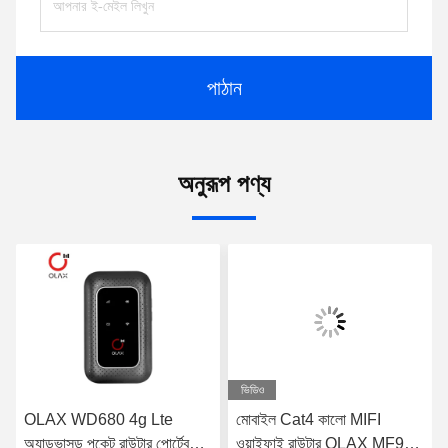
পাঠান
অনুরূপ পণ্য
ভিডিও
OLAX WD680 4g Lte
মোবাইল Cat4 কালো MIFI
অ্যাডভান্সড পকেট রাউটার পোর্টেবল
ওয়াইফাই রাউটার OLAX MF982