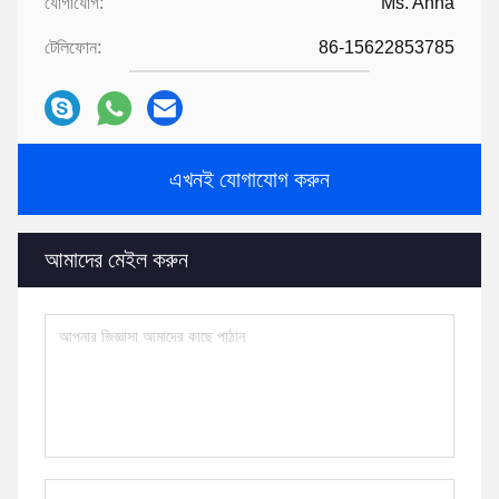
যোগাযোগ:
Ms. Anna
টেলিফোন:
86-15622853785
এখনই যোগাযোগ করুন
আমাদের মেইল ​​করুন