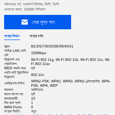
পরিশোধের শর্ত: ওয়েস্টার্ন ইউনিয়ন, টি/টি, ডি/পি
যোগানের ক্ষমতা: 10000 পিসি/মাস
সেরা মূল্য পান
পণ্যের বিবরণ
পণ্যের বর্ণনা
ব্যান্ড:
B1/3/5/7/8/20/38/39/40/41
সর্বোচ্চ LAN ডেটা
150Mbps
রেট:
স্ট্যান্ডার্ড এবং
Wi-Fi 802.11g, Wi-Fi 802.11b, Wi-Fi 802.11n, Wi-
প্রোটোকল:
Fi 802.11ac
WDS সমর্থন করে:
হ্যাঁ
ওয়াই-ফাই ট্রান্সমিশন
802.11n
স্ট্যান্ডার্ড:
WPA2-PSK, WPA2, WPA3, WPA2-এন্টারপ্রাইজ, WPA-
এনক্রিপশন টাইপ:
PSK, WPA, WEP
আবেদন:
আউটডোর
মডেম ফাংশন সহ:
হ্যাঁ
ব্যবহারকারী:
10
সিম কার্ড স্লট:
1
WAN Ports:
0
পণ্যের স্থিতি:
নতুন