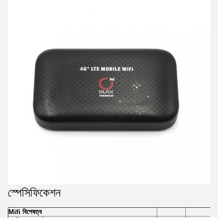
স্পেসিফিকেশন
Mifi বিশেষত্ব