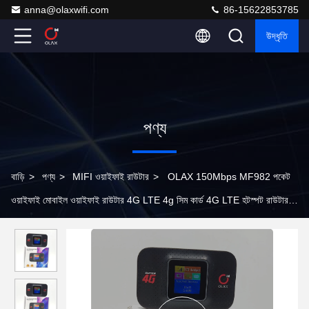
anna@olaxwifi.com
86-15622853785
উদ্ধৃতি
পণ্য
বাড়ি
>
পণ্য
>
MIFI ওয়াইফাই রাউটার
>
OLAX 150Mbps MF982 পকেট
ওয়াইফাই মোবাইল ওয়াইফাই রাউটার 4G LTE 4g সিম কার্ড 4G LTE হটস্পট রাউটার
ব্যবহার করুন