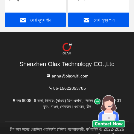
মোবাইল ওয়াইফাই মডেম OEM
পোর্টেবল Mifi ডিভাইস
সেরা মূল্য পান
সেরা মূল্য পান
Shenzhen Olax Technology CO.,Ltd
anna@olaxwifi.com
86-15622853785
রুম 6008, 6 তলা, জিনচেং (বাওড) শিল্প এলাকা, লিক্সিন সাউথ রোড নং 201,
ফুয়ং, বাওন, শেনজেন। গুয়াংডং, চীন
চীন ভাল মানের পোর্টেবল ওয়াইফাই রাউটার সরবরাহকারী. কপিরাইট © 2022-2026