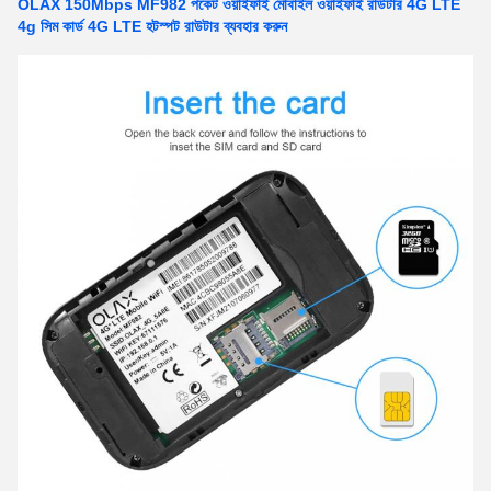
OLAX 150Mbps MF982 পকেট ওয়াইফাই মোবাইল ওয়াইফাই রাউটার 4G LTE
4g সিম কার্ড 4G LTE হটস্পট রাউটার ব্যবহার করুন