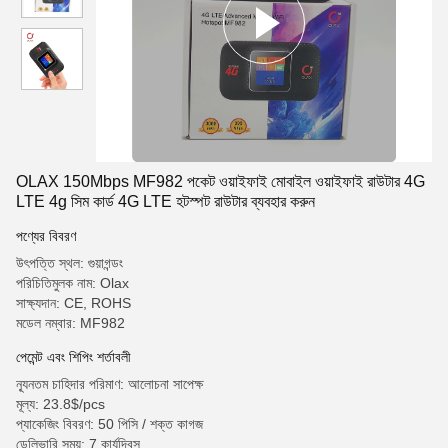
OLAX 150Mbps MF982 পকেট ওয়াইফাই মোবাইল ওয়াইফাই রাউটার 4G
LTE 4g সিম কার্ড 4G LTE হটস্পট রাউটার ব্যবহার করুন
পণ্যের বিবরণ
উৎপত্তি স্থল: গুয়াগন্ডং
পরিচিতিমুলক নাম: Olax
সাক্ষ্যদান: CE, ROHS
মডেল নম্বার: MF982
পেমেন্ট এবং শিপিং শর্তাবলী
ন্যূনতম চাহিদার পরিমাণ: আলোচনা সাপেক্ষ
মূল্য: 23.8$/pcs
প্যাকেজিং বিবরণ: 50 পিসি / শক্ত কাগজ
ডেলিভারি সময়: 7 কার্যদিবস