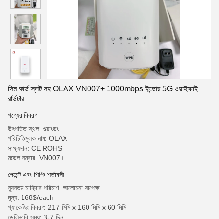
সিম কার্ড স্লট সহ OLAX VN007+ 1000mbps ইন্ডোর 5G ওয়াইফাই
রাউটার
পণ্যের বিবরণ
উৎপত্তি স্থল: গুয়াংডং
পরিচিতিমুলক নাম: OLAX
সাক্ষ্যদান: CE ROHS
মডেল নম্বার: VN007+
পেমেন্ট এবং শিপিং শর্তাবলী
ন্যূনতম চাহিদার পরিমাণ: আলোচনা সাপেক্ষ
মূল্য: 168$/each
প্যাকেজিং বিবরণ: 217 মিমি x 160 মিমি x 60 মিমি
ডেলিভারি সময়: 3-7 দিন