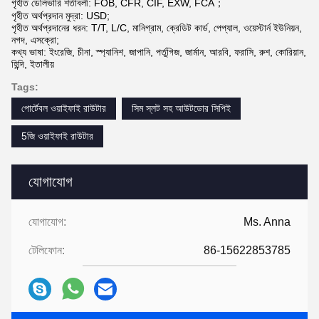
গৃহীত ডেলিভারি শর্তাবলী: FOB, CFR, CIF, EXW, FCA；
গৃহীত অর্থপ্রদান মুদ্রা: USD;
গৃহীত অর্থপ্রদানের ধরন: T/T, L/C, মানিগ্রাম, ক্রেডিট কার্ড, পেপ্যাল, ওয়েস্টার্ন ইউনিয়ন,
নগদ, এসক্রো;
কথ্য ভাষা: ইংরেজি, চীনা, স্প্যানিশ, জাপানি, পর্তুগিজ, জার্মান, আরবি, ফরাসি, রুশ, কোরিয়ান,
হিন্দি, ইতালীয়
Tags:
পোর্টেবল ওয়াইফাই রাউটার
সিম স্লট সহ আউটডোর সিপিই
5জি ওয়াইফাই রাউটার
যোগাযোগ
যোগাযোগ:
Ms. Anna
টেলিফোন:
86-15622853785