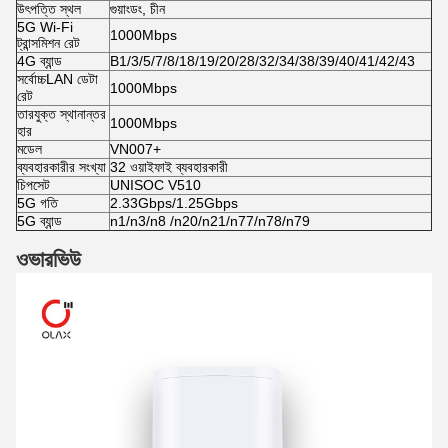
উৎপত্তি স্থল
গুয়াংডং, চীন
5G Wi-Fi
1000Mbps
ট্রান্সমিশন রেট
4G ব্যান্ড
B1/3/5/7/8/18/19/20/28/32/34/38/39/40/41/42/43
সর্বোচ্চLAN ডেটা
1000Mbps
রেট
তারযুক্ত স্থানান্তর
1000Mbps
হার
মডেল
VN007+
ব্যবহারকারীর সংখ্যা
32 ওয়াইফাই ব্যবহারকারী
চিপসেট
UNISOC V510
5G গতি
2.33Gbps/1.25Gbps
5G ব্যান্ড
n1/n3/n8 /n20/n21/n77/n78/n79
ওভারভিউ