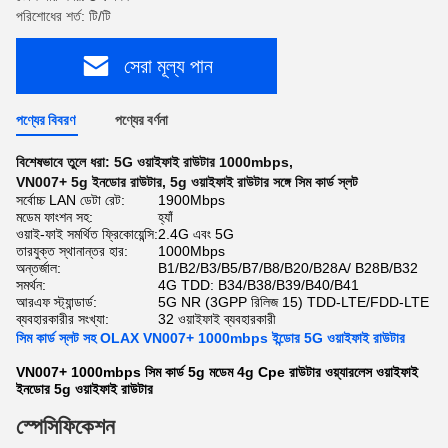
পরিশোধের শর্ত: টি/টি
সেরা মূল্য পান
পণ্যের বিবরণ
পণ্যের বর্ণনা
বিশেষভাবে তুলে ধরা:
5G ওয়াইফাই রাউটার 1000mbps
,
VN007+ 5g ইনডোর রাউটার
,
5g ওয়াইফাই রাউটার সঙ্গে সিম কার্ড স্লট
সর্বোচ্চ LAN ডেটা রেট:
1900Mbps
মডেম ফাংশন সহ:
হ্যাঁ
ওয়াই-ফাই সমর্থিত ফ্রিকোয়েন্সি:
2.4G এবং 5G
তারযুক্ত স্থানান্তর হার:
1000Mbps
অন্তর্জাল:
B1/B2/B3/B5/B7/B8/B20/B28A/ B28B/B32
সমর্থন:
4G TDD: B34/B38/B39/B40/B41
আরএফ স্ট্যান্ডার্ড:
5G NR (3GPP রিলিজ 15) TDD-LTE/FDD-LTE
ব্যবহারকারীর সংখ্যা:
32 ওয়াইফাই ব্যবহারকারী
সিম কার্ড স্লট সহ OLAX VN007+ 1000mbps ইন্ডোর 5G ওয়াইফাই রাউটার
VN007+ 1000mbps সিম কার্ড 5g মডেম 4g Cpe রাউটার ওয়্যারলেস ওয়াইফাই
ইনডোর 5g ওয়াইফাই রাউটার
স্পেসিফিকেশন