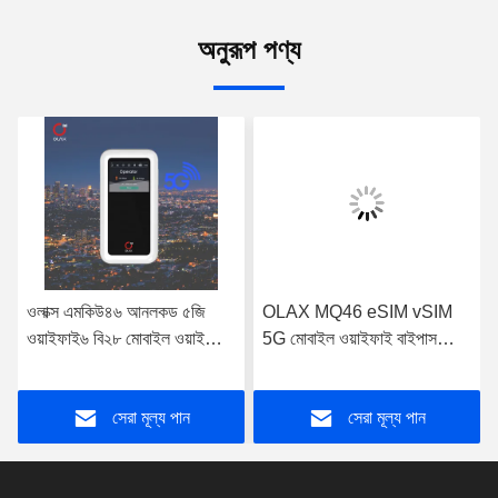
অনুরূপ পণ্য
ওলাক্স এমকিউ৪৬ আনলকড ৫জি
OLAX MQ46 eSIM vSIM
ওয়াইফাই৬ বি২৮ মোবাইল ওয়াইফাই
5G মোবাইল ওয়াইফাই বাইপাস
বাইপাস নেটওয়ার্কিং রাউটার পোর্টেবল
আউটডোর রাউটার পোর্টেবল
৫জি এলটিই ওয়্যারলেস হটস্পট পকেট
এমআইএফআই 5 জি এলটিই
সেরা মূল্য পান
সেরা মূল্য পান
ওয়াইফাই রাউটার
ওয়্যারলেস হটস্পট পকেট ওয়াইফাই
রাউটার