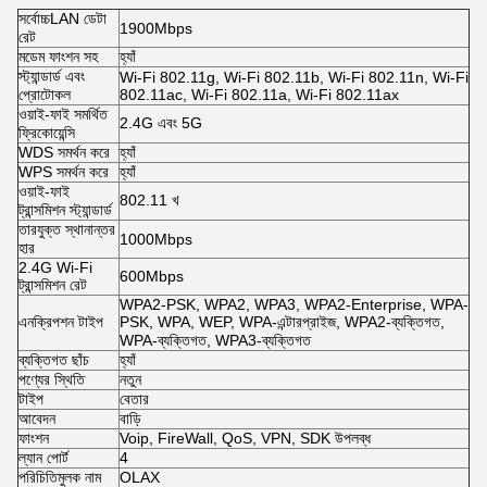
সর্বোচ্চLAN ডেটা
1900Mbps
রেট
মডেম ফাংশন সহ
হ্যাঁ
স্ট্যান্ডার্ড এবং
Wi-Fi 802.11g, Wi-Fi 802.11b, Wi-Fi 802.11n, Wi-Fi
প্রোটোকল
802.11ac, Wi-Fi 802.11a, Wi-Fi 802.11ax
ওয়াই-ফাই সমর্থিত
2.4G এবং 5G
ফ্রিকোয়েন্সি
WDS সমর্থন করে
হ্যাঁ
WPS সমর্থন করে
হ্যাঁ
ওয়াই-ফাই
802.11 খ
ট্রান্সমিশন স্ট্যান্ডার্ড
তারযুক্ত স্থানান্তর
1000Mbps
হার
2.4G Wi-Fi
600Mbps
ট্রান্সমিশন রেট
WPA2-PSK, WPA2, WPA3, WPA2-Enterprise, WPA-
এনক্রিপশন টাইপ
PSK, WPA, WEP, WPA-এন্টারপ্রাইজ, WPA2-ব্যক্তিগত,
WPA-ব্যক্তিগত, WPA3-ব্যক্তিগত
ব্যক্তিগত ছাঁচ
হ্যাঁ
পণ্যের স্থিতি
নতুন
টাইপ
বেতার
আবেদন
বাড়ি
ফাংশন
Voip, FireWall, QoS, VPN, SDK উপলব্ধ
ল্যান পোর্ট
4
পরিচিতিমুলক নাম
OLAX