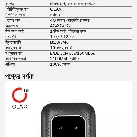
ফাংশন
ভিওআইপি, ফায়ারওয়াল, কিউএস
পরিচিতিমুলক নাম
OLAX
উৎপত্তি স্থল
গুয়াংডং
পণ্যের নাম
4G মডেম ওয়াইফাই রাউটার
অন্তর্জাল
4G/3G/2G
সিম কার্ড স্লট
1*সিম স্লট মাইক্রো কার্ড
ওয়ারেন্টি
1 বছর / 12 মাস
ফ্রিকোয়েন্সি
B1/3/5/40
ব্যবহারকারী
10 ব্যবহারকারী
সংক্রমণ হার
L/DL 50Mbps/150Mbps
ব্যাটারির ক্ষমতা
2100Mah ব্যাটারি
বৈশিষ্ট্য
100% আসল
পণ্যের বর্ণনা