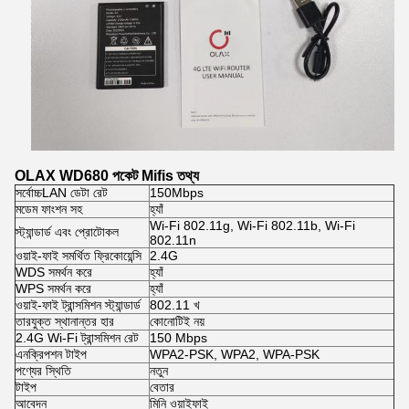
OLAX WD680 পকেট Mifis তথ্য
সর্বোচ্চLAN ডেটা রেট
150Mbps
মডেম ফাংশন সহ
হ্যাঁ
Wi-Fi 802.11g, Wi-Fi 802.11b, Wi-Fi
স্ট্যান্ডার্ড এবং প্রোটোকল
802.11n
ওয়াই-ফাই সমর্থিত ফ্রিকোয়েন্সি
2.4G
WDS সমর্থন করে
হ্যাঁ
WPS সমর্থন করে
হ্যাঁ
ওয়াই-ফাই ট্রান্সমিশন স্ট্যান্ডার্ড
802.11 খ
তারযুক্ত স্থানান্তর হার
কোনোটিই নয়
2.4G Wi-Fi ট্রান্সমিশন রেট
150 Mbps
এনক্রিপশন টাইপ
WPA2-PSK, WPA2, WPA-PSK
পণ্যের স্থিতি
নতুন
টাইপ
বেতার
আবেদন
মিনি ওয়াইফাই