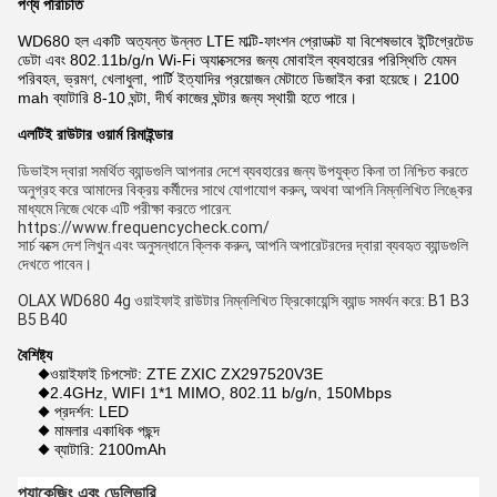
পণ্য পরিচিতি
WD680 হল একটি অত্যন্ত উন্নত LTE মাল্টি-ফাংশন প্রোডাক্ট যা বিশেষভাবে ইন্টিগ্রেটেড
ডেটা এবং 802.11b/g/n Wi-Fi অ্যাক্সেসের জন্য মোবাইল ব্যবহারের পরিস্থিতি যেমন
পরিবহন, ভ্রমণ, খেলাধুলা, পার্টি ইত্যাদির প্রয়োজন মেটাতে ডিজাইন করা হয়েছে। 2100
mah ব্যাটারি 8-10 ঘন্টা, দীর্ঘ কাজের ঘন্টার জন্য স্থায়ী হতে পারে।
এলটিই রাউটার ওয়ার্ম রিমাইন্ডার
ডিভাইস দ্বারা সমর্থিত ব্যান্ডগুলি আপনার দেশে ব্যবহারের জন্য উপযুক্ত কিনা তা নিশ্চিত করতে 
অনুগ্রহ করে আমাদের বিক্রয় কর্মীদের সাথে যোগাযোগ করুন, অথবা আপনি নিম্নলিখিত লিঙ্কের 
মাধ্যমে নিজে থেকে এটি পরীক্ষা করতে পারেন:
https://www.frequencycheck.com/
সার্চ বক্সে দেশ লিখুন এবং অনুসন্ধানে ক্লিক করুন, আপনি অপারেটরদের দ্বারা ব্যবহৃত ব্যান্ডগুলি 
দেখতে পাবেন।
OLAX WD680 4g ওয়াইফাই রাউটার নিম্নলিখিত ফ্রিকোয়েন্সি ব্যান্ড সমর্থন করে: B1 B3 
B5 B40
বৈশিষ্ট্য
◆ওয়াইফাই চিপসেট: ZTE ZXIC ZX297520V3E
◆2.4GHz, WIFI 1*1 MIMO, 802.11 b/g/n, 150Mbps
◆ প্রদর্শন: LED
◆ মামলার একাধিক পছন্দ
◆ ব্যাটারি: 2100mAh
প্যাকেজিং এবং ডেলিভারি