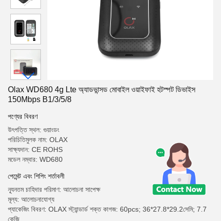
Olax WD680 4g Lte অ্যাডভান্সড মোবাইল ওয়াইফাই হটস্পট ডিভাইস
150Mbps B1/3/5/8
পণ্যের বিবরণ
উৎপত্তি স্থল: গুয়াংডং
পরিচিতিমুলক নাম: OLAX
সাক্ষ্যদান: CE ROHS
মডেল নম্বার: WD680
পেমেন্ট এবং শিপিং শর্তাবলী
ন্যূনতম চাহিদার পরিমাণ: আলোচনা সাপেক্ষ
মূল্য: আলোচনাযোগ্য
প্যাকেজিং বিবরণ: OLAX স্ট্যান্ডার্ড শক্ত কাগজ: 60pcs; 36*27.8*29.2সেমি; 7.7
কেজি