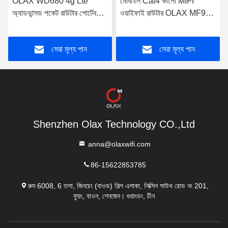
OLAX WD680 4g Lte
মোবাইল Cat4 কালো MIFI
অ্যাডভান্সড পকেট রাউটার পোর্টেবল
ওয়াইফাই রাউটার OLAX MF982
মোবাইল ওয়াইফাই মডেম OEM
পোর্টেবল Mifi ডিভাইস
সেরা মূল্য পান
সেরা মূল্য পান
Shenzhen Olax Technology CO.,Ltd
anna@olaxwifi.com
86-15622853785
রুম 6008, 6 তলা, জিনচেং (বাওড) শিল্প এলাকা, লিক্সিন সাউথ রোড নং 201,
ফুয়ং, বাওন, শেনজেন। গুয়াংডং, চীন