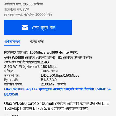
ডেলিভারি সময়: 28-35 কর্মদিবস
পরিশোধের শর্ত: টি/টি
যোগানের ক্ষমতা: প্রতিদিন 10000 পিসি
সেরা মূল্য পান
পণ্যের বিবরণ
পণ্যের বর্ণনা
বিশেষভাবে তুলে ধরা:
150Mbps wd680 4g lte উন্নত
,
ওলাক্স WD680 মোবাইল ওয়াইফাই হটস্পট
,
B1 মোবাইল হটস্পট ডিভাইস
ওয়াই-ফাই সমর্থিত ফ্রিকোয়েন্সি:
2.4G
2.4G Wi-Fi ট্রান্সমিশন রেট:
150 Mbps
বৈশিষ্ট্য:
100% আসল
সংক্রমণ হার:
L/DL:50Mbps/150Mbps
ফ্রিকোয়েন্সি:
B1/3/5/40
ব্যাটারির ক্ষমতা:
2100Mah ব্যাটারি
Olax WD680 4g Lte অ্যাডভান্সড মোবাইল ওয়াইফাই হটস্পট ডিভাইস 150Mbps
B1/3/5/8
Olax WD680 cat4 2100mah মোবাইল ওয়াইফাই হটস্পট 3G 4G LTE
150Mbps মোডেন B1/3/5/8 ওয়াইফাই ওয়্যারলেস রাউটার