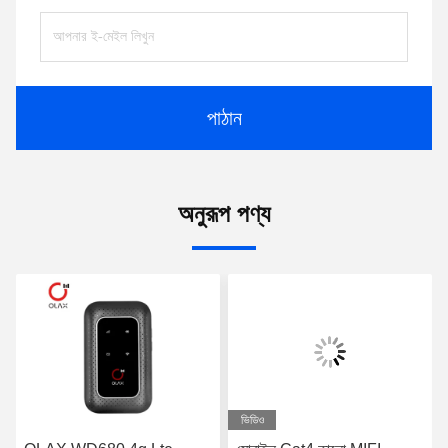
পাঠান
অনুরূপ পণ্য
ভিডিও