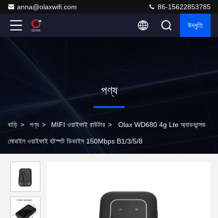
anna@olaxwifi.com
86-15622853785
উদ্ধৃতি
পণ্য
বাড়ি
>
পণ্য
>
MIFI ওয়াইফাই রাউটার
>
Olax WD680 4g Lte অ্যাডভান্সড
মোবাইল ওয়াইফাই হটস্পট ডিভাইস 150Mbps B1/3/5/8