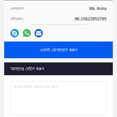
যোগাযোগ:
Ms. Anna
টেলিফোন:
86-15622853785
এখনই যোগাযোগ করুন
আমাদের মেইল ​​করুন