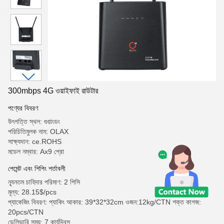
300mbps 4G ওয়াইফাই রাউটার
পণ্যের বিবরণ
উৎপত্তি স্থল: গুয়াংডং
পরিচিতিমুলক নাম: OLAX
সাক্ষ্যদান: ce.ROHS
মডেল নম্বার: Ax9 প্রো
পেমেন্ট এবং শিপিং শর্তাবলী
ন্যূনতম চাহিদার পরিমাণ: 2 পিসি
মূল্য: 28.15$/pcs
প্যাকেজিং বিবরণ: প্যাকিং আকার: 39*32*32cm ওজন:12kg/CTN শক্ত কাগজ:
20pcs/CTN
ডেলিভারি সময়: 7 কার্যদিবস