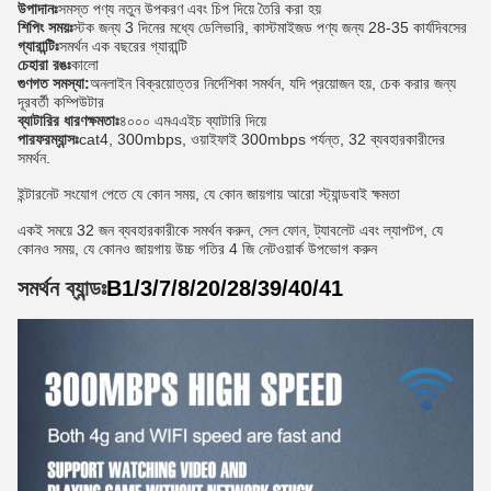
উপাদানঃ
সমস্ত পণ্য নতুন উপকরণ এবং চিপ দিয়ে তৈরি করা হয়
শিপিং সময়ঃ
স্টক জন্য 3 দিনের মধ্যে ডেলিভারি, কাস্টমাইজড পণ্য জন্য 28-35 কার্যদিবসের
গ্যারান্টিঃ
সমর্থন এক বছরের গ্যারান্টি
চেহারা রঙঃ
কালো
গুণগত সমস্যা:
অনলাইন বিক্রয়োত্তর নির্দেশিকা সমর্থন, যদি প্রয়োজন হয়, চেক করার জন্য
দূরবর্তী কম্পিউটার
ব্যাটারির ধারণক্ষমতাঃ
৪০০০ এমএএইচ ব্যাটারি দিয়ে
পারফরম্যান্সঃ
cat4, 300mbps, ওয়াইফাই 300mbps পর্যন্ত, 32 ব্যবহারকারীদের
সমর্থন.
ইন্টারনেট সংযোগ পেতে যে কোন সময়, যে কোন জায়গায় আরো স্ট্যান্ডবাই ক্ষমতা
একই সময়ে 32 জন ব্যবহারকারীকে সমর্থন করুন, সেল ফোন, ট্যাবলেট এবং ল্যাপটপ, যে
কোনও সময়, যে কোনও জায়গায় উচ্চ গতির 4 জি নেটওয়ার্ক উপভোগ করুন
সমর্থন ব্যান্ডঃ
B1/3/7/8/20/28/39/40/41