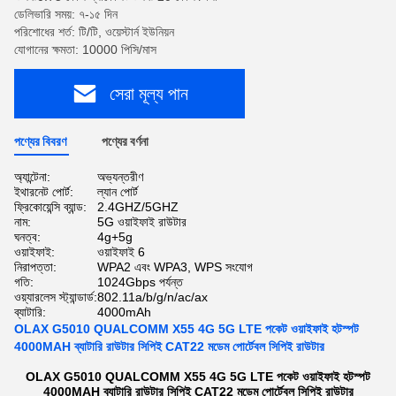
ডেলিভারি সময়: ৭-১৫ দিন
পরিশোধের শর্ত: টি/টি, ওয়েস্টার্ন ইউনিয়ন
যোগানের ক্ষমতা: 10000 পিসি/মাস
সেরা মূল্য পান
পণ্যের বিবরণ
পণ্যের বর্ণনা
অ্যান্টেনা:
অভ্যন্তরীণ
ইথারনেট পোর্ট:
ল্যান পোর্ট
ফ্রিকোয়েন্সি ব্যান্ড:
2.4GHZ/5GHZ
নাম:
5G ওয়াইফাই রাউটার
ঘনত্ব:
4g+5g
ওয়াইফাই:
ওয়াইফাই 6
নিরাপত্তা:
WPA2 এবং WPA3, WPS সংযোগ
গতি:
1024Gbps পর্যন্ত
ওয়্যারলেস স্ট্যান্ডার্ড:
802.11a/b/g/n/ac/ax
ব্যাটারি:
4000mAh
OLAX G5010 QUALCOMM X55 4G 5G LTE পকেট ওয়াইফাই হটস্পট
4000MAH ব্যাটারি রাউটার সিপিই CAT22 মডেম পোর্টেবল সিপিই রাউটার
OLAX G5010 QUALCOMM X55 4G 5G LTE পকেট ওয়াইফাই হটস্পট
4000MAH ব্যাটারি রাউটার সিপিই CAT22 মডেম পোর্টেবল সিপিই রাউটার