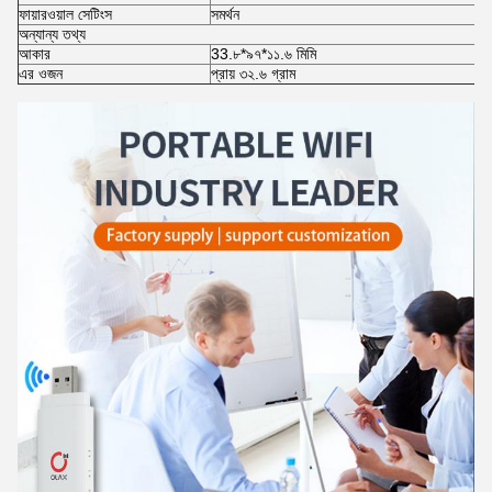
ফায়ারওয়াল সেটিংস
সমর্থন
অন্যান্য তথ্য
আকার
33.৮*৯৭*১১.৬ মিমি
এর ওজন
প্রায় ৩২.৬ গ্রাম