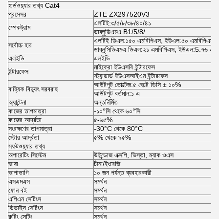
হার্ডওয়্যার তথ্য Cat4
প্রসেসর
ZTE ZX297520V3
এলটিই
:
৩/৫/৮/৩৮/৪০/৪১
স্পেকট্রাম
ডাব্লুডিএমএ
:
B1/5/8/
এলটিই ডিএল
:
১৫০ এমবিপিএস, ইউএল
:
৫০ এমবিপিএস (শ
সর্বোচ্চ হার
ডাব্লুসিডিএমএ ডিএল
:
২১ এমবিপিএস, ইউএল
:
5.৭৬ এমব
এলইডি
এলইডি
মাইক্রো ইউএসবি ইন্টারফেস
ইন্টারফেস
স্ট্যান্ডার্ড ইউএসআইএম ইন্টারফেস
আউটপুট ভোল্টেজ
:
৫ ভোল্ট ডিসি ± ১০%
বাহ্যিক বিদ্যুৎ সরবরাহ
আউটপুট বর্তমান
:
১ এ
অ্যান্টেনা
অন্তর্নির্মিত
কাজের তাপমাত্রা
-১০°সি থেকে ৬০°সি
কাজের আর্দ্রতা
৫-৬৫%
সংরক্ষণের তাপমাত্রা
-30°C থেকে 80°C
স্টোর আর্দ্রতা
৫% থেকে ৯৫%
সফটওয়্যার তথ্য
অপারেটিং সিস্টেম
উইন্ডোজ এক্সপি, ভিস্তা, ম্যাক ওএস
ভাষা
চীনা/ইংরেজি
ভাগাভাগি
১০ জন পর্যন্ত ব্যবহারকারী
এসএমএস
সমর্থন
ফোন বই
সমর্থন
এপিএন সেটিংস
সমর্থন
ডিভাইস সেটিংস
সমর্থন
রুটিং সেটিং
সমর্থন