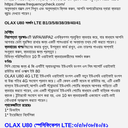
https://www.frequencycheck.com/
অনুসন্ধান বাক্সে দেশ লিখুন এবং অনুসন্ধানে ক্লিক করুন, আপনি অপারেটরদের দ্বারা ব্যবহৃত
ব্যান্ড দেখতে পারেন।
OLAX U80 সমর্থন LTE B1/3/5/8/38/39/40/41
বৈশিষ্ট্য
নিরাপত্তা সুরক্ষাঃ
এটি WPA/WPA2 এনক্রিপশন প্রযুক্তি ব্যবহার করে, যার মাধ্যমে আপনি
আপনার ডেটা সুরক্ষিত রাখার জন্য একটি পাসওয়ার্ড বা অন্যান্য তথ্য সেট করতে পারেন।
ব্যবহারের ধাপঃ
পিছনের কভার খুলুন, উপযুক্ত কার্ড রাখুন, এবং তারপর পাওয়ার সাপ্লাই
সংযুক্ত করুন, ব্যবহারের জন্য প্রস্তুত।
বিভিন্ন পরিস্থিতিতে 10 টি ওয়াইফাই ব্যবহারকারীদের সমর্থন করুন
বর্ণনাঃ
সিপি হোমের জন্য 4 জি এলটিই অ্যাডভান্সড ইউএসবি ডংগল ওল সিম সাপোর্ট ওয়াইফাই
রাউটার কার্ড ওলাক্স ইউ 80
OLAX U80 4G LTE ইউএসবি ওয়াইফাই ডংগল একটি নতুন ইউএসবি ওয়াইফাই ডংগল
যা উচ্চ গতির 4G সংযোগ প্রদান করে। এটি কেবল একটি মডেম বা রাউটার নয়, এটি একটি
বাস্তব ইউএফআই,আপনি একটি স্ট্যান্ডার্ড ইউএসবি পোর্টের মাধ্যমে আপনার গাড়িতে এটি
ব্যবহার করতে পারেন, এবং একটি স্ট্যান্ডার্ড ইউএসবি পোর্টের মাধ্যমে একটি বাহ্যিক পাওয়ার
ব্যাংক। ইন্টারনেট সংযোগ ভাগ করা হয়, এবং 10 জন ব্যবহারকারী একযোগে ওয়াই-ফাই
নেটওয়ার্ক অ্যাক্সেস করতে পারেন।
প্যাকেজটিতে রয়েছেঃ
1* ডিভাইস
1* ইংরেজিতে নির্দেশিকা
OLAX U80 স্পেসিফিকেশন LTE
:
৩/৫/৮/৩৮/৪০/৪১