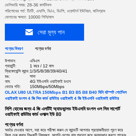
ডেলিভারি সময়: 28-36 কার্যদিবস
পরিশোধের শর্ত: টি/টি, এল/সি, ডি/এ, ডি/পি, ওয়েস্টার্ন ইউনিয়ন, মানিগ্রাম
যোগানের ক্ষমতা: 10000 পিসি/মাস
সেরা মূল্য পান
পণ্যের বিবরণ
পণ্যের বর্ণনা
উপাদান:
এবিএস
গ্যারান্টি:
1 বছর / 12 মাস
ফ্রিকোয়েন্সি ব্যান্ড:
1/3/5/8/38/39/40/41
রঙ:
সাদা
নাম:
4G ইউএসবি ওয়াইফাই ডংলে
বেতার গতি:
150Mbps/50Mbps
OLAX U80 ULTRA 150Mbps B1 B3 B5 B8 B40 মিনি হটস্পট পোর্টেবল
ওয়াইফাই ডংগল 4 জি সিম কার্ড রাউটার ওয়াইফাই 4 জি ইউএসবি ওয়াইফাই রাউটার
সিপি হোমের জন্য 4 জি এলটিই অ্যাডভান্সড ইউএসবি ডংগল ওল সিম সাপোর্ট
ওয়াইফাই রাউটার কার্ড ওলাক্স ইউ 80
পণ্যের বর্ণনা
অর্ডার দেওয়ার আগে, দয়া করে পরীক্ষা করুন যে ব্যান্ডটি আপনার প্রয়োজনীয়তা পূরণ করে
কিনা,চেক করার লিঙ্কটি নিম্নরূপ, আপনি দেশের নাম প্রবেশ করে অনুসন্ধান করতে পারেনঃ