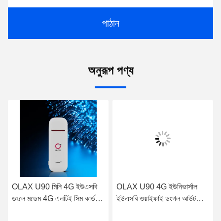
পাঠান
অনুরূপ পণ্য
OLAX U90 4G ইউনিভার্সাল
OLAX U90 কার প্লে স্ট্যান্ডার্ড
ইউএসবি ওয়াইফাই ডংগল আউটডোর
802.11b/g/n 4G ইউএসবি ডংলে
মিনি পোর্টেবল ওয়্যারলেস রাউটার
বহিরঙ্গন ওয়াইফাই রাউটার