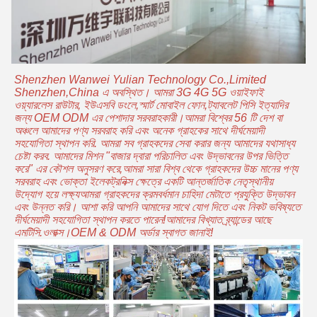
Shenzhen Wanwei Yulian Technology Co.,Limited
Shenzhen,China এ অবস্থিত। আমরা 3G 4G 5G ওয়াইফাই
ওয়্যারলেস রাউটার, ইউএসবি ডংলে,স্মার্ট মোবাইল ফোন,ট্যাবলেট পিসি ইত্যাদির
জন্য OEM ODM এর পেশাদার সরবরাহকারী।আমরা বিশ্বের 56 টি দেশ বা
অঞ্চলে আমাদের পণ্য সরবরাহ করি এবং অনেক গ্রাহকের সাথে দীর্ঘমেয়াদী
সহযোগিতা স্থাপন করি. আমরা সব গ্রাহকদের সেবা করার জন্য আমাদের যথাসাধ্য
চেষ্টা করব. আমাদের মিশন "বাজার দ্বারা পরিচালিত এবং উদ্ভাবনের উপর ভিত্তি
করে" এর কৌশল অনুসরণ করে,আমরা সারা বিশ্ব থেকে গ্রাহকদের উচ্চ মানের পণ্য
সরবরাহ এবং ভোক্তা ইলেকট্রনিক্স ক্ষেত্রে একটি আন্তর্জাতিক নেতৃস্থানীয়
উদ্যোগ হয়ে লক্ষ্যআমরা গ্রাহকদের ক্রমবর্ধমান চাহিদা মেটাতে প্রযুক্তি উদ্ভাবন
এবং উন্নত করি। আশা করি আপনি আমাদের সাথে যোগ দিতে এবং নিকট ভবিষ্যতে
দীর্ঘমেয়াদী সহযোগিতা স্থাপন করতে পারেন!আমাদের বিখ্যাত ব্র্যান্ডের আছে
এমটিসি.ওলাক্স।OEM & ODM অর্ডার স্বাগত জানাই!