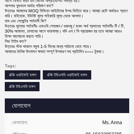
আগে নিশ্চিত করব যদি কোনও অপ্রত্যাশিত সমস্যা হয়।
আপনার ন্যূনতম অর্ডার পরিমাণ কত?
উত্তরঃ আমাদের MOQ বিভিন্ন আইটেমের উপর ভিত্তি করে। আমরা ছোট অর্ডারও গ্রহণ
করি। যাইহোক, ইউনিট মূল্য পাইকারি মূল্য থেকে আলাদা।
দাম এবং পেমেন্টের শর্তাবলী কি?
উত্তরঃ মূল্যের শর্তাবলীঃ এফওবি শেনজেন / গুয়াংজু / হংকং অর্থ প্রদানের শর্তাবলীঃ টি / টি,
30% আমানত, চালানের আগে ভারসাম্য। যদি এল / সি প্রয়োজন হয় তবে আমরা আরও
বিশদ আলোচনা করতে পারি।
লিড টাইম কত?
উত্তরঃ স্টক থাকলে নমুনা 1-5 দিনের মধ্যে পাঠানো যেতে পারে।
আমাদের দৈনিক উৎপাদন ক্ষমতা সম্পূর্ণ উপকরণ সহ প্রতিদিন ৫০০০ টুকরা।
Tags:
4জি ওয়াইফাই ডঙ্গল
4জি ইউএসবি ওয়াইফাই ডঙ্গল
4জি ইউএসবি ডঙ্গল
যোগাযোগ
যোগাযোগ:
Ms. Anna