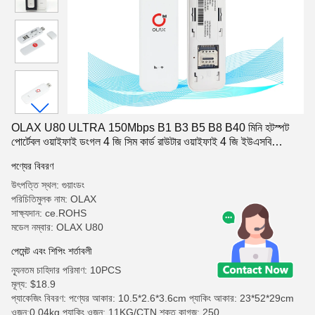
OLAX U80 ULTRA 150Mbps B1 B3 B5 B8 B40 মিনি হটস্পট
পোর্টেবল ওয়াইফাই ডংগল 4 জি সিম কার্ড রাউটার ওয়াইফাই 4 জি ইউএসবি
ওয়াইফাই রাউটার
পণ্যের বিবরণ
উৎপত্তি স্থল: গুয়াংডং
পরিচিতিমুলক নাম: OLAX
সাক্ষ্যদান: ce.ROHS
মডেল নম্বার: OLAX U80
পেমেন্ট এবং শিপিং শর্তাবলী
ন্যূনতম চাহিদার পরিমাণ: 10PCS
মূল্য: $18.9
প্যাকেজিং বিবরণ: পণ্যের আকার: 10.5*2.6*3.6cm প্যাকিং আকার: 23*52*29cm
ওজন:0.04kg প্যাকিং ওজন: 11KG/CTN শক্ত কাগজ: 250