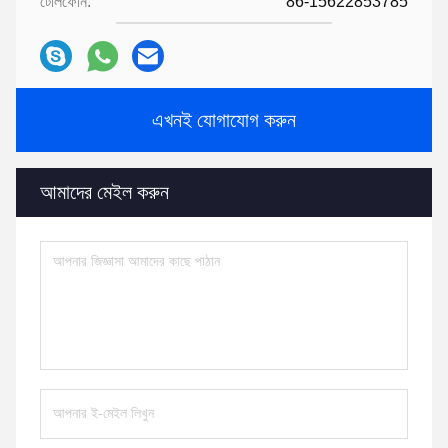
টেলিফোন:
86-15622853785
এখনই যোগাযোগ করুন
আমাদের মেইল ​​করুন