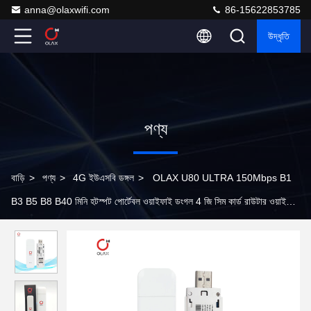
anna@olaxwifi.com
86-15622853785
উদ্ধৃতি
পণ্য
বাড়ি
>
পণ্য
>
4G ইউএসবি ডঙ্গল
>
OLAX U80 ULTRA 150Mbps B1
B3 B5 B8 B40 মিনি হটস্পট পোর্টেবল ওয়াইফাই ডংগল 4 জি সিম কার্ড রাউটার ওয়াইফাই
4 জি ইউএসবি ওয়াইফাই রাউটার