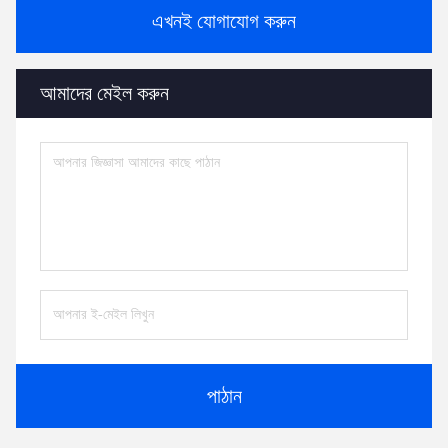
এখনই যোগাযোগ করুন
আমাদের মেইল ​​করুন
পাঠান