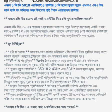
5g ফ্রিকোয়েন্সি:
N1/3/5/7/8/20/28/38/40/41/78
ওলাক্স 5 জি জি 5018 ওয়াইফাই 6 রাউটার 5 জি মডেম ডুয়াল ব্যান্ড এনএসএ এসএ সিম
কার্ড স্লট সহ অফিসের জন্য ইনডোর হাই স্পিড ওয়্যারলেস রাউটার
** ওলাক্স ৫জি জি৫০১৮ ওয়াই-ফাই ৬ রাউটার দিয়ে ৫জি যুগকে আলিঙ্গন করুন**
ওলাক্স ৫জি জি৫০১৮ এর মাধ্যমে ওয়্যারলেস সংযোগের নতুন দিগন্তে স্বাগতম, একটি ওয়াই-
ফাই ৬ রাউটার যা ৫জি প্রযুক্তির বিদ্যুৎ-দ্রুত গতিকে একীভূত করে।এই উদ্ভাবনী রাউটারটি
আপনার স্মার্ট হোম এবং অফিসকে ভবিষ্যতে চালিত করার জন্য ডিজাইন করা হয়েছে.
** মূল বৈশিষ্ট্যঃ**
- **৫জি সামঞ্জস্যঃ** আপনার নেটওয়ার্ককে ভবিষ্যতে ৫জি সাপোর্ট দিয়ে সুরক্ষিত করুন, যাতে
আপনি পরবর্তী প্রজন্মের ইন্টারনেট গতি এবং সক্ষমতার জন্য প্রস্তুত হন।
- **Wi-Fi 6 প্রযুক্তিঃ** Wi-Fi 6 এর মাধ্যমে ওয়্যারলেস স্ট্যান্ডার্ডের সর্বশেষতম
অভিজ্ঞতা অর্জন করুন, যা দ্রুত ডেটা রেট, বর্ধিত ক্ষমতা এবং উন্নত দক্ষতা প্রদান করে।
- ** ডুয়াল-ব্যান্ড সাপোর্টঃ** G5018 2.4GHz এবং 5GHz উভয় ব্যান্ড জুড়ে, আপনার
সমস্ত ডিভাইসের জন্য বহুমুখী সংযোগের বিকল্প প্রদান করে।
- **হাই-গেইন অ্যান্টেনাঃ** একটি শক্তিশালী সংকেত সরবরাহ করে, উচ্চ-গেইন অ্যান্টেনাগুলি
বিস্তৃত অঞ্চল জুড়ে ব্যাপক কভারেজ এবং নির্ভরযোগ্য সংযোগ নিশ্চিত করে।
- **উন্নত নিরাপত্তা প্রোটোকলঃ** আপনার নেটওয়ার্কটি সর্বশেষ এনক্রিপশন এবং
নিরাপত্তা বৈশিষ্ট্যগুলির সাথে সুরক্ষিত রাখুন, আপনার ডেটা এবং গোপনীয়তা রক্ষা করুন।
- **ব্যবহারকারী-বন্ধুত্বপূর্ণ ইন্টারফেসঃ** একটি স্বজ্ঞাত ইন্টারফেস দিয়ে আপনার নেটওয়ার্ক
পরিচালনা সহজ করুন যা সেটআপ এবং নিয়ন্ত্রণকে একটি বাতাসের মতো করে তোলে।
**ওলাক্স ৫জি জি৫০১৮ ওয়াই-ফাই ৬ রাউটার কেন বেছে নেবেন?**