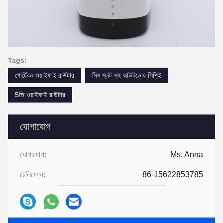
Tags:
পোর্টেবল ওয়াইফাই রাউটার
সিম স্লট সহ আউটডোর সিপিই
5জি ওয়াইফাই রাউটার
যোগাযোগ
যোগাযোগ:
Ms. Anna
টেলিফোন:
86-15622853785