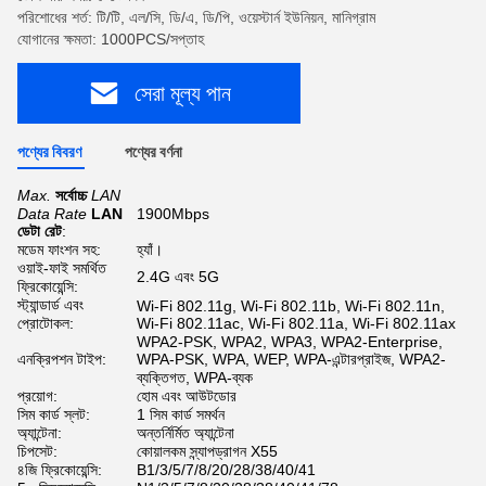
পরিশোধের শর্ত: টি/টি, এল/সি, ডি/এ, ডি/পি, ওয়েস্টার্ন ইউনিয়ন, মানিগ্রাম
যোগানের ক্ষমতা: 1000PCS/সপ্তাহ
সেরা মূল্য পান
পণ্যের বিবরণ
পণ্যের বর্ণনা
Max.
সর্বোচ্চ
LAN
Data Rate
LAN
1900Mbps
ডেটা রেট
:
মডেম ফাংশন সহ:
হ্যাঁ।
ওয়াই-ফাই সমর্থিত
2.4G এবং 5G
ফ্রিকোয়েন্সি:
স্ট্যান্ডার্ড এবং
Wi-Fi 802.11g, Wi-Fi 802.11b, Wi-Fi 802.11n,
প্রোটোকল:
Wi-Fi 802.11ac, Wi-Fi 802.11a, Wi-Fi 802.11ax
WPA2-PSK, WPA2, WPA3, WPA2-Enterprise,
এনক্রিপশন টাইপ:
WPA-PSK, WPA, WEP, WPA-এন্টারপ্রাইজ, WPA2-
ব্যক্তিগত, WPA-ব্যক
প্রয়োগ:
হোম এবং আউটডোর
সিম কার্ড স্লট:
1 সিম কার্ড সমর্থন
অ্যান্টেনা:
অন্তর্নির্মিত অ্যান্টেনা
চিপসেট:
কোয়ালকম স্ন্যাপড্রাগন X55
৪জি ফ্রিকোয়েন্সি:
B1/3/5/7/8/20/28/38/40/41