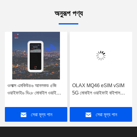
অনুরূপ পণ্য
ওলাক্স এমকিউ৪৬ আনলকড ৫জি
OLAX MQ46 eSIM vSIM
ওয়াইফাই৬ বি২৮ মোবাইল ওয়াইফাই
5G মোবাইল ওয়াইফাই বাইপাস
বাইপাস নেটওয়ার্কিং রাউটার পোর্টেবল
আউটডোর রাউটার পোর্টেবল
৫জি এলটিই ওয়্যারলেস হটস্পট পকেট
এমআইএফআই 5 জি এলটিই
সেরা মূল্য পান
সেরা মূল্য পান
ওয়াইফাই রাউটার
ওয়্যারলেস হটস্পট পকেট ওয়াইফাই
রাউটার