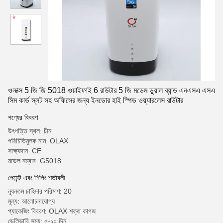
ওলাক্স 5 জি জি 5018 ওয়াইফাই 6 রাউটার 5 জি মডেম ডুয়াল ব্যান্ড এনএসএ এসএ
সিম কার্ড স্লট সহ অফিসের জন্য ইনডোর হাই স্পিড ওয়্যারলেস রাউটার
পণ্যের বিবরণ
উৎপত্তি স্থল: চীন
পরিচিতিমুলক নাম: OLAX
সাক্ষ্যদান: CE
মডেল নম্বার: G5018
পেমেন্ট এবং শিপিং শর্তাবলী
ন্যূনতম চাহিদার পরিমাণ: 20
মূল্য: আলোচনাযোগ্য
প্যাকেজিং বিবরণ: OLAX শক্ত কাগজ
ডেলিভারি সময়: ৫-১০ দিন