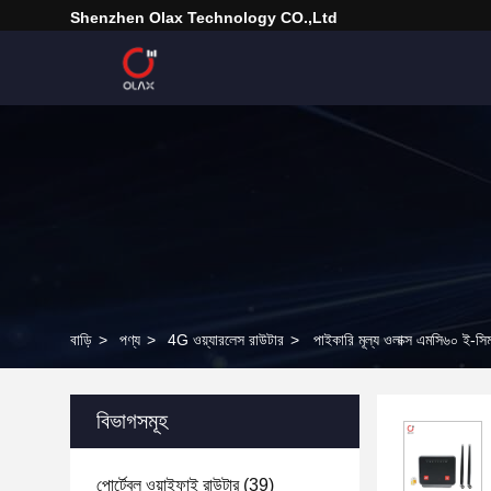
Shenzhen Olax Technology CO.,Ltd
বাড়ি
>
পণ্য
>
4G ওয়্যারলেস রাউটার
>
পাইকারি মূল্য ওলাক্স এমসি৬০ ই-
বিভাগসমূহ
পোর্টেবল ওয়াইফাই রাউটার
(39)