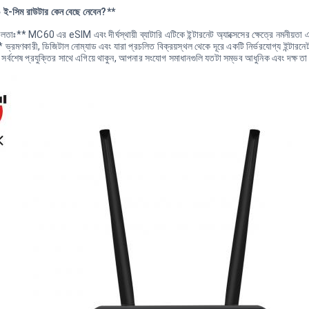
০ ই-সিম রাউটার কেন বেছে নেবেন?**
তাঃ** MC60 এর eSIM এবং দীর্ঘস্থায়ী ব্যাটারি এটিকে ইন্টারনেট অ্যাক্সেসের ক্ষেত্রে নমনীয়তা 
* ভ্রমণকারী, ডিজিটাল নোম্যাড এবং যারা প্রচলিত বিক্রয়স্থল থেকে দূরে একটি নির্ভরযোগ্য ইন্টার
র্বশেষ প্রযুক্তির সাথে এগিয়ে থাকুন, আপনার সংযোগ সমাধানগুলি যতটা সম্ভব আধুনিক এবং দক্ষ তা