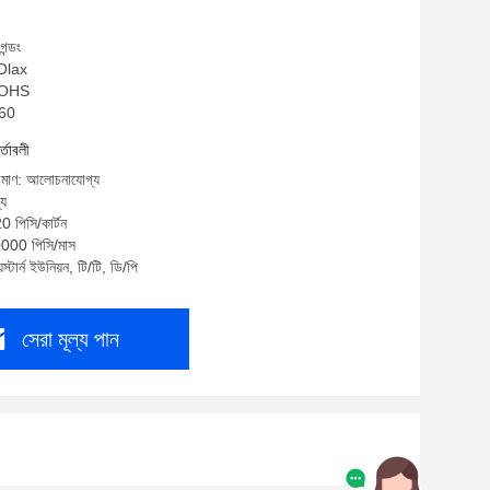
ার্ড সহ
গন্ডং
 Olax
 ROHS
C60
র্তাবলী
রিমাণ: আলোচনাযোগ্য
্য
0 পিসি/কার্টন
0000 পিসি/মাস
স্টার্ন ইউনিয়ন, টি/টি, ডি/পি
সেরা মূল্য পান