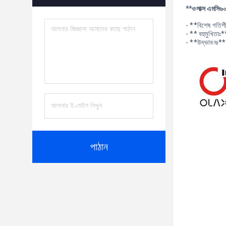
**ওলাক্স এমসি৬
- **বিশেষ গতিশীল
- ** বহুমুখিতাঃ*
- **উদ্ভাবনঃ** স
পাঠান