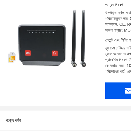
রাউটার সিম ক
পণ্যের বিবরণ
উৎপত্তি স্থল: গুয়া
পরিচিতিমুলক নাম:
সাক্ষ্যদান: CE,
মডেল নম্বার: M
পেমেন্ট এবং শিপিং শ
ন্যূনতম চাহিদার প
মূল্য: আলোচনাযোগ
প্যাকেজিং বিবরণ: 2
ডেলিভারি সময়: 1
পরিশোধের শর্ত: ওয়ে
পণ্যের বর্ণনা