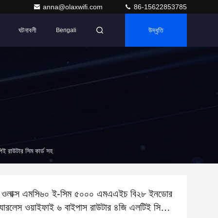
anna@olaxwifi.com
86-15622853785
ঘটনাবলী
উদ্ধৃতি
Bengali
ই রাউটার সিম কার্ড সহ
্য ওলাক্স এমসি৬০ ই-সিম ৫০০০ এমএএইচ বি২৮ ইনডোর
্যারলেস ওয়াইফাই ৬ বাইপাস রাউটার ৪জি এলটিই সিপিই