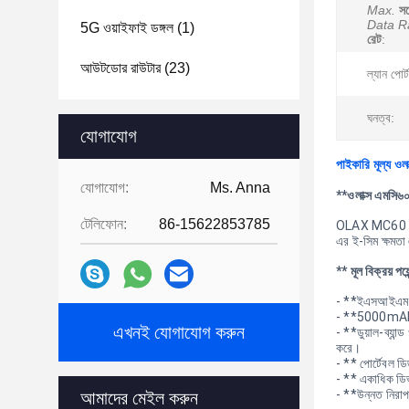
Max.
সর্
Data R
5G ওয়াইফাই ডঙ্গল
(1)
রেট
:
আউটডোর রাউটার
(23)
ল্যান পোর্ট
ঘনত্ব:
যোগাযোগ
পাইকারি মূল্য ও
যোগাযোগ:
Ms. Anna
**ওলাক্স এমসি৬০
টেলিফোন:
86-15622853785
OLAX MC60 eSIM 
এর ই-সিম ক্ষমতা
** মূল বিক্রয় পয়
- **ইএসআইএম প্র
- **5000mAh ব্যা
এখনই যোগাযোগ করুন
- **ডুয়াল-ব্যান্
করে।
- ** পোর্টেবল ড
- ** একাধিক ডিভ
- **উন্নত নিরাপ
আমাদের মেইল ​​করুন