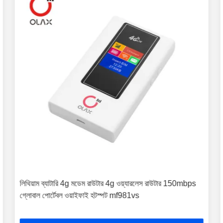
লিথিয়াম ব্যাটারি 4g মডেম রাউটার 4g ওয়্যারলেস রাউটার 150mbps
গ্লোবাল পোর্টেবল ওয়াইফাই হটস্পট mf981vs