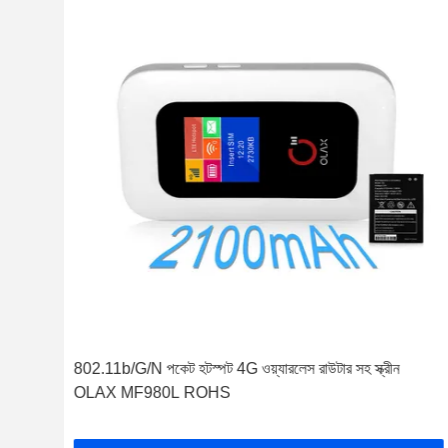
802.11b/G/N পকেট হটস্পট 4G ওয়্যারলেস রাউটার সহ স্ক্রীন
OLAX MF980L ROHS