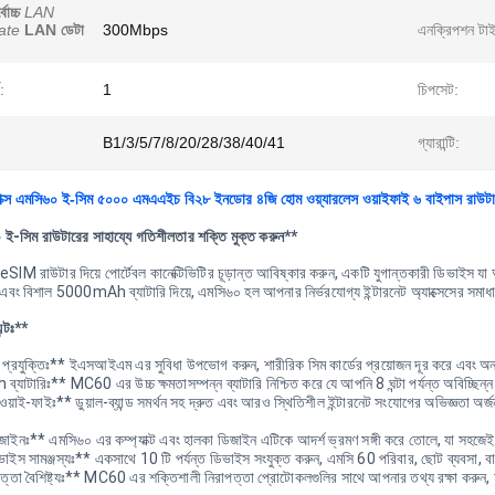
বোচ্চ
LAN
ate
LAN ডেটা
300Mbps
এনক্রিপশন টা
:
1
চিপসেট:
B1/3/5/7/8/20/28/38/40/41
গ্যারান্টি:
লাক্স এমসি৬০ ই-সিম ৫০০০ এমএএইচ বি২৮ ইনডোর ৪জি হোম ওয়্যারলেস ওয়াইফাই ৬ বাইপাস রাউটার
 ই-সিম রাউটারের সাহায্যে গতিশীলতার শক্তি মুক্ত করুন**
রাউটার দিয়ে পোর্টেবল কানেক্টিভিটির চূড়ান্ত আবিষ্কার করুন, একটি যুগান্তকারী ডিভাইস যা আ
 এবং বিশাল 5000mAh ব্যাটারি দিয়ে, এমসি৬০ হল আপনার নির্ভরযোগ্য ইন্টারনেট অ্যাক্সেসের সমা
েন্টঃ**
যুক্তিঃ** ইএসআইএম এর সুবিধা উপভোগ করুন, শারীরিক সিম কার্ডের প্রয়োজন দূর করে এবং অন-ফ্
টারিঃ** MC60 এর উচ্চ ক্ষমতাসম্পন্ন ব্যাটারি নিশ্চিত করে যে আপনি 8 ঘন্টা পর্যন্ত অবিচ্ছিন্ন ব্যব
ড ওয়াই-ফাইঃ** ডুয়াল-ব্যান্ড সমর্থন সহ দ্রুত এবং আরও স্থিতিশীল ইন্টারনেট সংযোগের অভিজ্ঞতা অর্জ
িজাইনঃ** এমসি৬০ এর কম্প্যাক্ট এবং হালকা ডিজাইন এটিকে আদর্শ ভ্রমণ সঙ্গী করে তোলে, যা সহজ
াইস সামঞ্জস্যঃ** একসাথে 10 টি পর্যন্ত ডিভাইস সংযুক্ত করুন, এমসি 60 পরিবার, ছোট ব্যবসা, বা
ত্তা বৈশিষ্ট্যঃ** MC60 এর শক্তিশালী নিরাপত্তা প্রোটোকলগুলির সাথে আপনার তথ্য রক্ষা করুন, আ