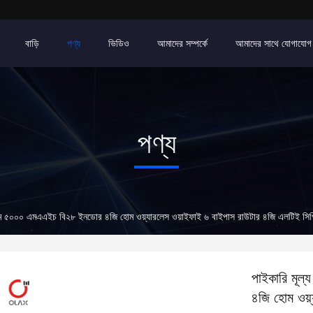
বাড়ি
পণ্য
ভিডিও
আমাদের সম্পর্কে
আমাদের সাথে যোগাযোগ
পণ্য
সিম ৫০০০ এমএএইচ বি২৮ ইনডোর ৪জি হোম ওয়্যারলেস ওয়াইফাই ৬ বাইপাস রাউটার ৪জি এলটিই সিপি
পাইকারি মূল
৪জি হোম ওয়