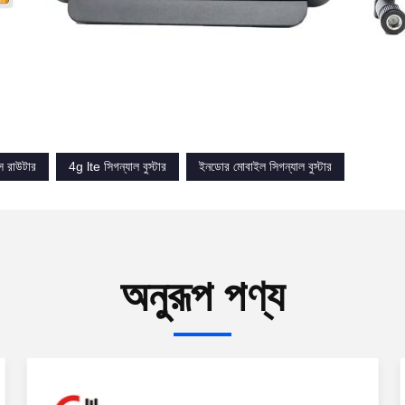
স রাউটার
4g lte সিগন্যাল বুস্টার
ইনডোর মোবাইল সিগন্যাল বুস্টার
অনুরূপ পণ্য