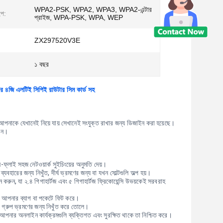
WPA2-PSK, WPA2, WPA3, WPA2-এন্টার
ইপ:
প্রাইজ, WPA-PSK, WPA, WEP
ZX297520V3E
১ বছর
 ৪জি এলটিই সিপিই রাউটার সিম কার্ড সহ
পনাকে যেখানেই নিয়ে যায় সেখানেই সংযুক্ত রাখার জন্য ডিজাইন করা হয়েছে।
ধান।
লাই সহজ নেটওয়ার্ক সুইচিংয়ের অনুমতি দেয়।
হারের জন্য নিখুঁত, দীর্ঘ ভ্রমণের জন্য বা যখন সোল্টগুলি অল্প হয়।
ন করুন, যা ২.৪ গিগাহার্টজ এবং ৫ গিগাহার্টজ ফ্রিকোয়েন্সি উভয়কেই সরবরাহ
েই আপনার ব্যাগ বা পকেটে ফিট করে।
 গ্রুপ ভ্রমণের জন্য নিখুঁত করে তোলে।
পনার অনলাইন কার্যক্রমগুলি ব্যক্তিগত এবং সুরক্ষিত থাকে তা নিশ্চিত করে।