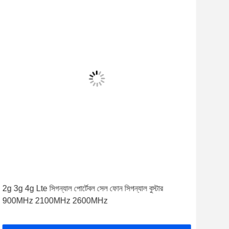
2g 3g 4g Lte সিগন্যাল পোর্টেবল সেল ফোন সিগন্যাল বুস্টার
কালো
900MHz 2100MHz 2600MHz
180