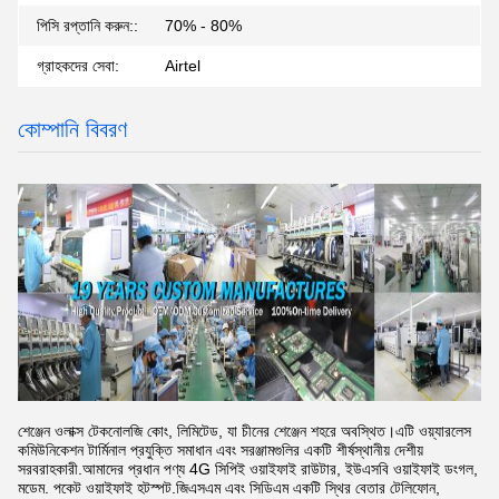
পিসি রপ্তানি করুন::
70% - 80%
গ্রাহকদের সেবা:
Airtel
কোম্পানি বিবরণ
শেঞ্জেন ওলাক্স টেকনোলজি কোং, লিমিটেড, যা চীনের শেঞ্জেন শহরে অবস্থিত।এটি ওয়্যারলেস
কমিউনিকেশন টার্মিনাল প্রযুক্তি সমাধান এবং সরঞ্জামগুলির একটি শীর্ষস্থানীয় দেশীয়
সরবরাহকারী.আমাদের প্রধান পণ্য 4G সিপিই ওয়াইফাই রাউটার, ইউএসবি ওয়াইফাই ডংগল,
মডেম. পকেট ওয়াইফাই হটস্পট.জিএসএম এবং সিডিএম একটি স্থির বেতার টেলিফোন,