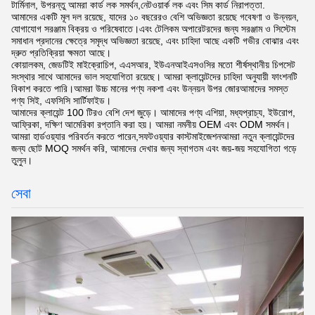
টার্মিনাল, উপরন্তু আমরা কার্ড লক সমর্থন,নেটওয়ার্ক লক এবং সিম কার্ড নিরাপত্তা.
আমাদের একটি মূল দল রয়েছে, যাদের ১০ বছরেরও বেশি অভিজ্ঞতা রয়েছে গবেষণা ও উন্নয়ন,
যোগাযোগ সরঞ্জাম বিক্রয় ও পরিষেবাতে।এবং টেলিকম অপারেটরদের জন্য সরঞ্জাম ও সিস্টেম
সমাধান প্রদানের ক্ষেত্রে সমৃদ্ধ অভিজ্ঞতা রয়েছে, এবং চাহিদা আছে একটি গভীর বোঝার এবং
দ্রুত প্রতিক্রিয়া ক্ষমতা আছে।
কোয়ালকম, জেডটিই মাইক্রোচিপ, এএসআর, ইউএনআইএসওসির মতো শীর্ষস্থানীয় চিপসেট
সংস্থার সাথে আমাদের ভাল সহযোগিতা রয়েছে। আমরা ক্লায়েন্টদের চাহিদা অনুযায়ী ফাংশনটি
বিকাশ করতে পারি।আমরা উচ্চ মানের পণ্য নকশা এবং উন্নয়ন উপর জোরআমাদের সমস্ত
পণ্য সিই, এফসিসি সার্টিফাইড।
আমাদের ক্লায়েন্ট 100 টিরও বেশি দেশ জুড়ে। আমাদের পণ্য এশিয়া, মধ্যপ্রাচ্য, ইউরোপ,
আফ্রিকা, দক্ষিণ আমেরিকা রপ্তানি করা হয়। আমরা নমনীয় OEM এবং ODM সমর্থন।
আমরা হার্ডওয়্যার পরিবর্তন করতে পারেন,সফটওয়্যার কাস্টমাইজেশনআমরা নতুন ক্লায়েন্টদের
জন্য ছোট MOQ সমর্থন করি, আমাদের দেখার জন্য স্বাগতম এবং জয়-জয় সহযোগিতা গড়ে
তুলুন।
সেবা