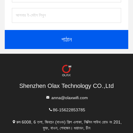
পাঠান
Shenzhen Olax Technology CO.,Ltd
anna@olaxwifi.com
86-15622853785
রুম 6008, 6 তলা, জিনচেং (বাওড) শিল্প এলাকা, লিক্সিন সাউথ রোড নং 201,
ফুয়ং, বাওন, শেনজেন। গুয়াংডং, চীন