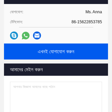
যোগাযোগ:
Ms. Anna
টেলিফোন:
86-15622853785
এখনই যোগাযোগ করুন
আমাদের মেইল ​​করুন