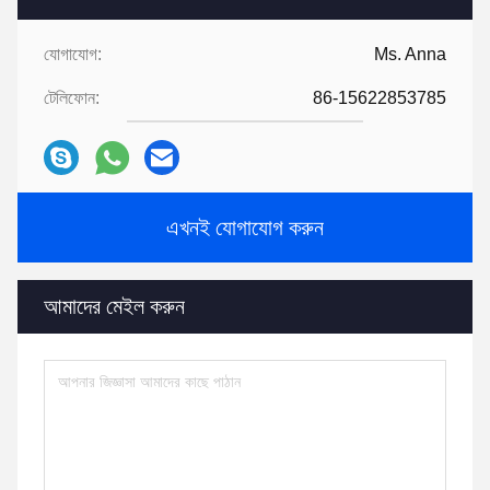
যোগাযোগ:
Ms. Anna
টেলিফোন:
86-15622853785
এখনই যোগাযোগ করুন
আমাদের মেইল ​​করুন