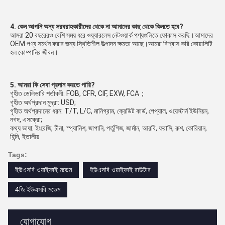
4. কেন আপনি অন্য সরবরাহকারীদের থেকে না আমাদের কাছ থেকে কিনতে হবে?
আমরা 20 বছরেরও বেশি সময় ধরে ওয়্যারলেস নেটওয়ার্ক পণ্যগুলিতে ফোকাস করছি।আমাদের 
OEM পণ্য সমর্থন করার জন্য স্থিতিশীল উত্পাদন ক্ষমতা আছে।আমরা বিশ্বাস করি কোয়ালিটি 
হল কোম্পানির জীবন।
5. আমরা কি সেবা প্রদান করতে পারি?
গৃহীত ডেলিভারি শর্তাবলী: FOB, CFR, CIF, EXW, FCA；
গৃহীত অর্থপ্রদান মুদ্রা: USD;
গৃহীত অর্থপ্রদানের ধরন: T/T, L/C, মানিগ্রাম, ক্রেডিট কার্ড, পেপ্যাল, ওয়েস্টার্ন ইউনিয়ন, 
নগদ, এসক্রো;
কথ্য ভাষা: ইংরেজি, চীনা, স্প্যানিশ, জাপানি, পর্তুগিজ, জার্মান, আরবি, ফরাসি, রুশ, কোরিয়ান, 
হিন্দি, ইতালীয়
Tags:
ইউএসবি ওয়াইফাই মডেম
ইউএসবি ওয়াইফাই রাউটার
4জি ইউএসবি মডেম
যোগাযোগ