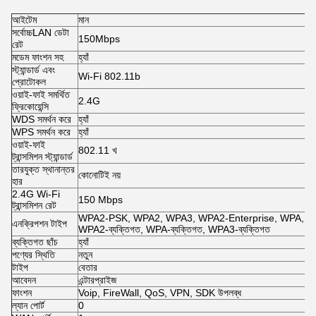
আইটেম
মান
সর্বোচ্চLAN ডেটা
150Mbps
রেট
মডেম ফাংশন সহ
হ্যাঁ
স্ট্যান্ডার্ড এবং
Wi-Fi 802.11b
প্রোটোকল
ওয়াই-ফাই সমর্থিত
2.4G
ফ্রিকোয়েন্সি
WDS সমর্থন করে
হ্যাঁ
WPS সমর্থন করে
হ্যাঁ
ওয়াই-ফাই
802.11 খ
ট্রান্সমিশন স্ট্যান্ডার্ড
তারযুক্ত স্থানান্তর
কোনোটিই নয়
হার
2.4G Wi-Fi
150 Mbps
ট্রান্সমিশন রেট
WPA2-PSK, WPA2, WPA3, WPA2-Enterprise, WPA, WE
এনক্রিপশন টাইপ
WPA2-ব্যক্তিগত, WPA-ব্যক্তিগত, WPA3-ব্যক্তিগত
ব্যক্তিগত ছাঁচ
হ্যাঁ
পণ্যের স্থিতি
নতুন
টাইপ
বেতার
আবেদন
এন্টারপ্রাইজ
ফাংশন
Voip, FireWall, QoS, VPN, SDK উপলব্ধ
ল্যান পোর্ট
0