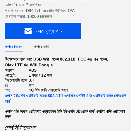
ডেলিভারি সময়: 7 কার্যদিবস
পরিশোধের শর্ত: D/P, T/T, ওয়েস্টার্ন ইউনিয়ন, D/A
যোগানের ক্ষমতা: 10000 পিসি/মাস
সেরা মূল্য পান
পণ্যের বিবরণ
পণ্যের বর্ণনা
বিশেষভাবে তুলে ধরা:
USB Wifi মডেম 802.11b
,
FCC 4g lte মডেম
,
Olax LTE 4g Wifi Dongle
উপাদান:
ABS
ওয়ারেন্টি:
1 বছর / 12 মাস
ফ্রিকোয়েন্সি ব্যান্ড:
3.7
রঙ:
সাদা
নাম:
4G ইউএসবি ওয়াইফাই ডঙ্গল
ওলাক্স ইউএসবি ওয়াইফাই মডেম 802.11বি এফসিসি এলটিই 4জি ওয়াইফাই ডঙ্গল নেটওয়ার্ক
কার্ড
ওলাক্স 4জি মডেম ওয়াইফাই ওয়্যারলেস মিনি ইউএসবি নেটওয়ার্ক কার্ড এলটিই 4জি ওয়াইফাই
ডঙ্গল
স্পেসিফিকেশন