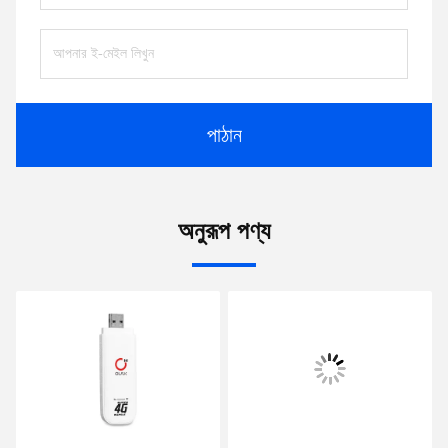
পাঠান
অনুরূপ পণ্য