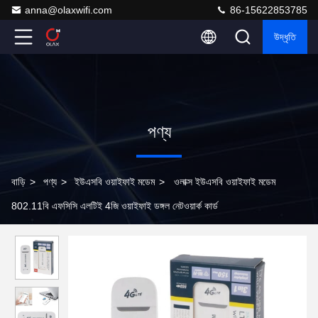
anna@olaxwifi.com
86-15622853785
উদ্ধৃতি
পণ্য
বাড়ি
>
পণ্য
>
ইউএসবি ওয়াইফাই মডেম
>
ওলাক্স ইউএসবি ওয়াইফাই মডেম
802.11বি এফসিসি এলটিই 4জি ওয়াইফাই ডঙ্গল নেটওয়ার্ক কার্ড