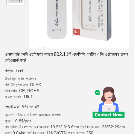
ওলাক্স ইউএসবি ওয়াইফাই মডেম 802.11বি এফসিসি এলটিই 4জি ওয়াইফাই ডঙ্গল
নেটওয়ার্ক কার্ড
পণ্যের বিবরণ
উৎপত্তি স্থল: গুয়াংডং
পরিচিতিমুলক নাম: OLAX
সাক্ষ্যদান: CE, ROHS
মডেল নম্বার: Ufi-1
পেমেন্ট এবং শিপিং শর্তাবলী
ন্যূনতম চাহিদার পরিমাণ: আলোচনা সাপেক্ষ
মূল্য: 10.8$/pcs
প্যাকেজিং বিবরণ: পণ্যের আকার: 10.5*2.6*3.6cm প্যাকিং আকার: 23*52*29cm
ওজন:0.04kg প্যাকিং ওজন: 11KG/CTN শক্ত কাগজ: 250