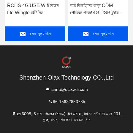
ROHS 4G USB Wifi মডেম
স্মার্ট ডিভাইসের জন্য ODM
Lte Wingle মাল্টি সিম
পোর্টেবল পকেট 4G USB ইন্টারনেট
মডেম রাউটার TDD FDD
সেরা মূল্য পান
সেরা মূল্য পান
Shenzhen Olax Technology CO.,Ltd
anna@olaxwifi.com
86-15622853785
রুম 6008, 6 তলা, জিনচেং (বাওড) শিল্প এলাকা, লিক্সিন সাউথ রোড নং 201,
ফুয়ং, বাওন, শেনজেন। গুয়াংডং, চীন