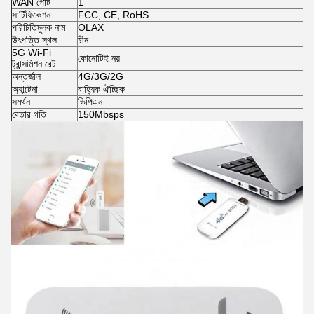
WAN পোর্ট
1
সার্টিফিকেশন
FCC, CE, RoHS
পরিচিতিমুলক নাম
OLAX
উৎপত্তি স্থল
চীন
5G Wi-Fi
কোনোটিই নয়
ট্রান্সমিশন রেট
অন্তর্জাল
4G/3G/2G
অ্যান্টেনা
বাহ্যিক ঐচ্ছিক
সমর্থন
ভিপিএন
বেতার গতি
150Mbsps