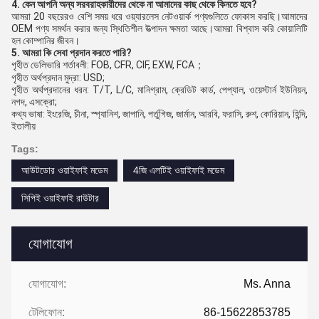
4. কেন আপনি অন্য সরবরাহকারীদের থেকে না আমাদের কাছ থেকে কিনতে হবে?
আমরা 20 বছরেরও বেশি সময় ধরে ওয়্যারলেস নেটওয়ার্ক পণ্যগুলিতে ফোকাস করছি।আমাদের 
OEM পণ্য সমর্থন করার জন্য স্থিতিশীল উত্পাদন ক্ষমতা আছে।আমরা বিশ্বাস করি কোয়ালিটি 
হল কোম্পানির জীবন।
5. আমরা কি সেবা প্রদান করতে পারি?
গৃহীত ডেলিভারি শর্তাবলী: FOB, CFR, CIF, EXW, FCA；
গৃহীত অর্থপ্রদান মুদ্রা: USD;
গৃহীত অর্থপ্রদানের ধরন: T/T, L/C, মানিগ্রাম, ক্রেডিট কার্ড, পেপ্যাল, ওয়েস্টার্ন ইউনিয়ন, 
নগদ, এসক্রো;
কথ্য ভাষা: ইংরেজি, চীনা, স্প্যানিশ, জাপানি, পর্তুগিজ, জার্মান, আরবি, ফরাসি, রুশ, কোরিয়ান, হিন্দি, 
ইতালীয়
Tags:
আউটডোর ওয়াইফাই মডেম
4জি এলটিই ওয়াইফাই মডেম
সিপিই ওয়াইফাই রাউটার
যোগাযোগ
যোগাযোগ:
Ms. Anna
টেলিফোন:
86-15622853785