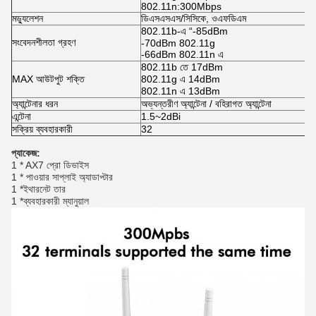
802.11n:300Mbps
মড্যুলেশন
ডিএসএসএস/সিসিকে, ওএফডিএম
802.11b-এ “-85dBm
সংবেদনশীলতা গ্রহণ
-70dBm 802.11g
-66dBm 802.11n এ
802.11b তে 17dBm
MAX আউটপুট শক্তি
802.11g এ 14dBm
802.11n এ 13dBm
অ্যান্টেনার ধরন
অভ্যন্তরীণ অ্যান্টেনা / বহিরাগত অ্যান্টেনা
এন্টেনা
1.5~2dBi
সক্রিয় ব্যবহারকারী
32
প্যাকেজ:
1 * AX7 প্রো ডিভাইস
1 * পাওয়ার সাপ্লাই অ্যাডাপ্টার
1 *ইথারনেট তার
1 *ব্যবহারকারী ম্যানুয়াল