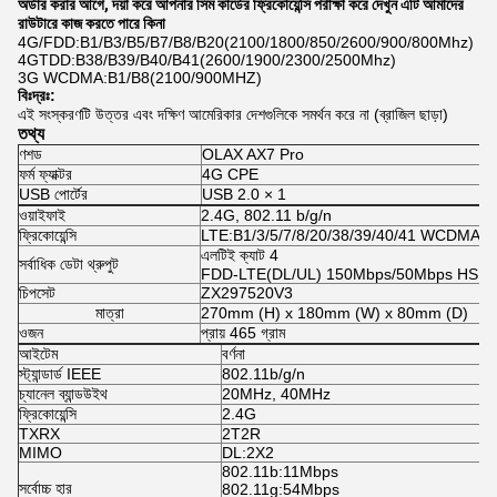
অর্ডার করার আগে, দয়া করে আপনার সিম কার্ডের ফ্রিকোয়েন্সি পরীক্ষা করে দেখুন এটি আমাদের 
রাউটারে কাজ করতে পারে কিনা
4G/FDD:B1/B3/B5/B7/B8/B20(2100/1800/850/2600/900/800Mhz)
4GTDD:B38/B39/B40/B41(2600/1900/2300/2500Mhz)
3G WCDMA:B1/B8(2100/900MHZ)
বিঃদ্রঃ:
এই সংস্করণটি উত্তর এবং দক্ষিণ আমেরিকার দেশগুলিকে সমর্থন করে না (ব্রাজিল ছাড়া)
তথ্য
ণশড
OLAX AX7 Pro
ফর্ম ফ্যাক্টর
4G CPE
USB পোর্টের
USB 2.0 × 1
ওয়াইফাই
2.4G, 802.11 b/g/n
ফ্রিকোয়েন্সি
LTE:B1/3/5/7/8/20/38/39/40/41 WCDMA:B
এলটিই ক্যাট 4
সর্বাধিক ডেটা থ্রুপুট
FDD-LTE(DL/UL) 150Mbps/50Mbps HSPA+
চিপসেট
ZX297520V3
মাত্রা
270mm (H) x 180mm (W) x 80mm (D)
ওজন
প্রায় 465 গ্রাম
আইটেম
বর্ণনা
স্ট্যান্ডার্ড IEEE
802.11b/g/n
চ্যানেল ব্যান্ডউইথ
20MHz, 40MHz
ফ্রিকোয়েন্সি
2.4G
TXRX
2T2R
MIMO
DL:2X2
802.11b:11Mbps
সর্বোচ্চ হার
802.11g:54Mbps