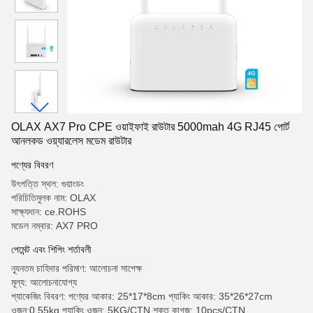
OLAX AX7 Pro CPE ওয়াইফাই রাউটার 5000mah 4G RJ45 পোর্ট
আনলকড ওয়্যারলেস মডেম রাউটার
পণ্যের বিবরণ
উৎপত্তি স্থল: গুয়াংডং
পরিচিতিমুলক নাম: OLAX
সাক্ষ্যদান: ce.ROHS
মডেল নম্বার: AX7 PRO
পেমেন্ট এবং শিপিং শর্তাবলী
ন্যূনতম চাহিদার পরিমাণ: আলোচনা সাপেক্ষ
মূল্য: আলোচনাযোগ্য
প্যাকেজিং বিবরণ: পণ্যের আকার: 25*17*8cm প্যাকিং আকার: 35*26*27cm
ওজন:0.55kg প্যাকিং ওজন: 5KG/CTN শক্ত কাগজ: 10pcs/CTN