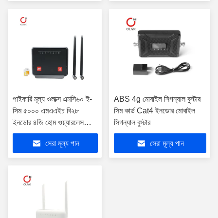
পাইকারি মূল্য ওলাক্স এমসি৬০ ই-
ABS 4g মোবাইল সিগন্যাল বুস্টার
সিম ৫০০০ এমএএইচ বি২৮
সিম কার্ড Cat4 ইনডোর মোবাইল
ইনডোর ৪জি হোম ওয়্যারলেস
সিগন্যাল বুস্টার
ওয়াইফাই ৬ বাইপাস রাউটার ৪জি
সেরা মূল্য পান
সেরা মূল্য পান
এলটিই সিপিই রাউটার সিম কার্ড সহ