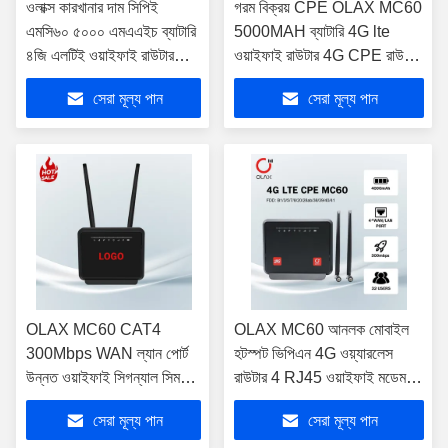
ওলাক্স কারখানার দাম সিপিই
গরম বিক্রয় CPE OLAX MC60
এমসি৬০ ৫০০০ এমএএইচ ব্যাটারি
5000MAH ব্যাটারি 4G lte
৪জি এলটিই ওয়াইফাই রাউটার
ওয়াইফাই রাউটার 4G CPE রাউটার
ইনডোর সিপিই রাউটার মডেম ৪জি
মডেম 4G ওয়াইফাই
সেরা মূল্য পান
সেরা মূল্য পান
ওয়াইফাই সিম কার্ড স্লট সহ
OLAX MC60 CAT4
OLAX MC60 আনলক মোবাইল
300Mbps WAN ল্যান পোর্ট
হটস্পট ভিপিএন 4G ওয়্যারলেস
উন্নত ওয়াইফাই সিগন্যাল সিম
রাউটার 4 RJ45 ওয়াইফাই মডেম
কার্ড বাইপাস রাউটার মোবাইল
B3B5B7B8B20B40 N41
সেরা মূল্য পান
সেরা মূল্য পান
ইন্টারনেট 4 জি এলটিই রাউটার
4G ওয়াইফাই রাউটার